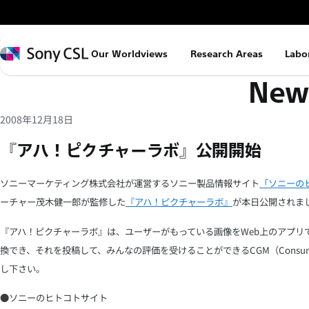
メ
イ
ン
Sony
Our Worldviews
Research Areas
Labo
コ
CSL
News
ン
テ
ン
2008年12月18日
ツ
『アハ！ピクチャーラボ』公開開始
へ
ス
ソニーマーケティング株式会社が運営するソニー製品情報サイト
「ソニーの
キ
ーチャー茂木健一郎が監修した
『アハ！ピクチャーラボ』
が本日公開されま
ッ
プ
『アハ！ピクチャーラボ』は、ユーザーがもっている画像をWeb上のアプリ
換でき、それを投稿して、みんなの評価を受けることができるCGM（Consumer 
し下さい。
●ソニーのヒトコトサイト