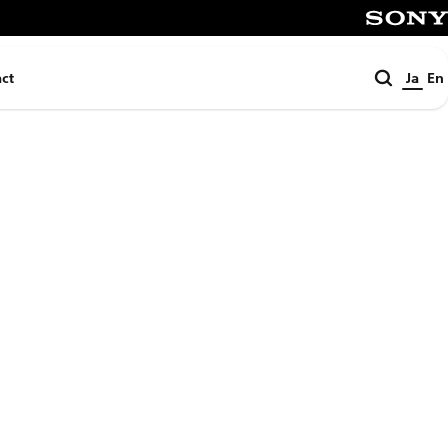
SONY
検
ct
Ja
En
索