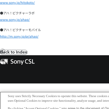
www.sony.jp/hitokoto/
●アハ！ピクチャーラボ
www.sony.jp/ahap/
●アハ！ピクチャーモバイル
http://m.sony.jp/qr/ahap/
Back to Index
前
へ
Sony
CSL
Sony uses Strictly Necessary Cookies to operate this website. These cookies a
uses Optional Cookies to improve site functionality, analyze usage, and intera
By clicking "Accept Optional Cookies,"
you agree to the placement of Opt