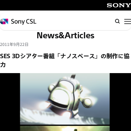
メ
イ
SONY
ン
Sony
検
コ
CSL
索
News&Articles
ン
テ
2011年9月22日
ン
SES 3Dシアター番組「ナノスペース」の制作に協
ツ
力
へ
ス
キ
ッ
プ