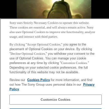
Sony uses Strictly Necessary Cookies to operate this website.
These cookies are essential, and will always remain active. Sony
also uses Optional Cookies to improve site functionality, analyze
usage, and interact with third parties.
お台場にある
ソニー・エクスプローラサイエンス
（SES)3Dシアターで上映中
By clicking "Accept Optional Cookies,"
you agree to the
のフルCG番組「ナノスペース」の制作にCSL研究員白石医師が協力していま
placement of Optional Cookies on your device. By clicking
"
Decline Optional Cookies,
" you withdraw your consent to the
す。お台場に行かれる際は是非一度ご覧下さい。
use of Optional Cookies. You can manage your cookie
preferences at any time by clicking "
Customize Cookies
."
Depending on your selected cookie preferences, the full
functionality of this website may not be available.
3Dシアター「ナノスペース」（上演時間：約10分）
http://www.sonyexplorascience.jp/contents/theater.html#nanospace
Review our
Cookies Policy
for more information, and find
out how The Sony Group uses personal data in our
Privacy
Policy
.
Back to Index
前
へ
Customize Cookies
Sony
CSL