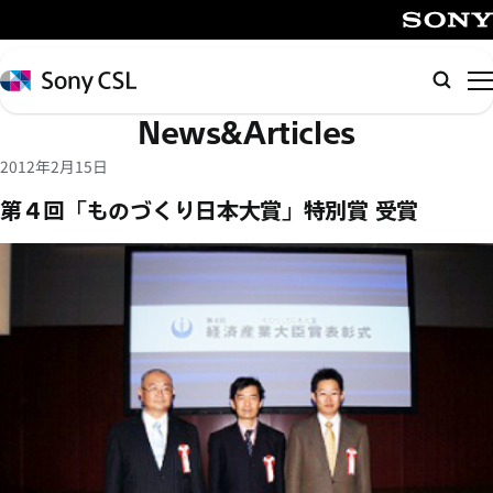
メ
イ
SONY
ン
Sony
検
コ
CSL
索
News&Articles
ン
テ
2012年2月15日
ン
第４回「ものづくり日本大賞」特別賞 受賞
ツ
へ
ス
キ
ッ
プ