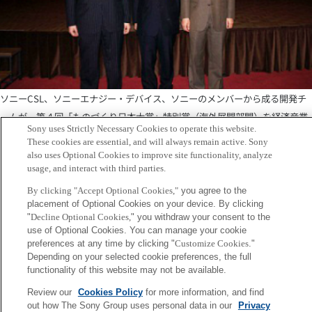
ソニーCSL、ソニーエナジー・デバイス、ソニーのメンバーから成る開発チ
ームが、第４回「ものづくり日本大賞」特別賞（海外展開部門）を経済産業
Sony uses Strictly Necessary Cookies to operate this website.
省より受賞しました。表彰式は本日開催され、CSLからは石橋研究員が出席
These cookies are essential, and will always remain active. Sony
しています。
also uses Optional Cookies to improve site functionality, analyze
usage, and interact with third parties.
■第4回ものつくり日本大賞 特別賞
By clicking "Accept Optional Cookies,"
you agree to the
“移動式蓄電システムを利用したパブリックビューイングシステムの開発”
placement of Optional Cookies on your device. By clicking
"
Decline Optional Cookies,
" you withdraw your consent to the
http://www.meti.go.jp/press/2011/02/20120203003/20120203003-3.pdf
use of Optional Cookies. You can manage your cookie
preferences at any time by clicking "
Customize Cookies
."
* 本パブリックビューイングは、
オープンエネルギーシステム
の研究の一環
Depending on your selected cookie preferences, the full
functionality of this website may not be available.
として、次世代の超分散型グリーンエネルギーシステムの発展途上国におけ
る有効性を実証するために行っているものです。
Review our
Cookies Policy
for more information, and find
out how The Sony Group uses personal data in our
Privacy