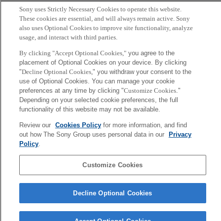
Copyright ©1994–2026 Sony Computer Science Laboratories, Inc.,
Sony uses Strictly Necessary Cookies to operate this website.
Tokyo, Japan
These cookies are essential, and will always remain active. Sony
also uses Optional Cookies to improve site functionality, analyze
usage, and interact with third parties.
By clicking "Accept Optional Cookies,"
you agree to the
placement of Optional Cookies on your device. By clicking
"
Decline Optional Cookies,
" you withdraw your consent to the
use of Optional Cookies. You can manage your cookie
preferences at any time by clicking "
Customize Cookies
."
Depending on your selected cookie preferences, the full
functionality of this website may not be available.
Review our
Cookies Policy
for more information, and find
out how The Sony Group uses personal data in our
Privacy
Policy
.
Customize Cookies
Decline Optional Cookies