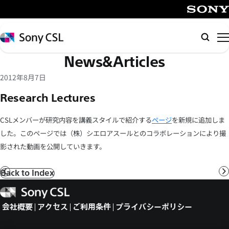
メ
イ
SONY
ン
Sony
検
コ
CSL
索
News&Articles
ン
テ
2012年8月7日
ン
Research Lectures
ツ
へ
CSLメンバーが研究内容を講義スタイルで紹介する
ページ
を新規に追加しま
ス
した。このページでは（株）シエロアスールとのコラボレーションにより撮
キ
影された動画を公開していきます。
ッ
プ
Back to Index
前
へ
Sony
CSL
会社概要
アクセス
ご利用条件
プライバシーポリシー