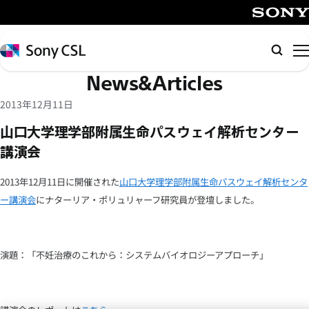
メ
イ
SONY
ン
Sony
検
コ
CSL
索
News&Articles
ン
テ
2013年12月11日
ン
山口大学理学部附属生命パスウェイ解析センター
ツ
講演会
へ
ス
2013年12月11日に開催された
山口大学理学部附属生命パスウェイ解析センタ
キ
ー講演会
にナターリア・ポリュリャーフ研究員が登壇しました。
ッ
プ
演題：「不妊治療のこれから：システムバイオロジーアプローチ」