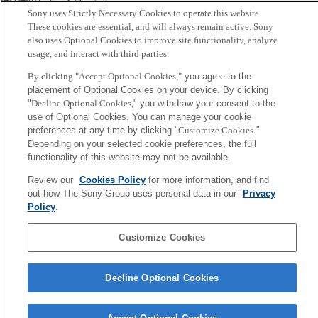
講演会のレポートは
こちら
。
Sony uses Strictly Necessary Cookies to operate this website.
These cookies are essential, and will always remain active. Sony
Back to Index
前
also uses Optional Cookies to improve site functionality, analyze
へ
usage, and interact with third parties.
Sony
CSL
By clicking "Accept Optional Cookies,"
you agree to the
会社概要
アクセス
ご利用条件
プライバシーポリシー
placement of Optional Cookies on your device. By clicking
"
Decline Optional Cookies,
" you withdraw your consent to the
use of Optional Cookies. You can manage your cookie
Copyright ©1994–2026 Sony Computer Science Laboratories, Inc.,
preferences at any time by clicking "
Customize Cookies
."
Tokyo, Japan
Depending on your selected cookie preferences, the full
functionality of this website may not be available.
Review our
Cookies Policy
for more information, and find
out how The Sony Group uses personal data in our
Privacy
Policy
.
Customize Cookies
Decline Optional Cookies