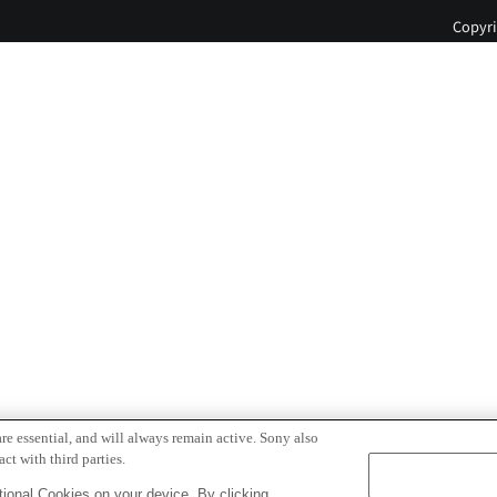
Copyri
re essential, and will always remain active. Sony also
ct with third parties.
ional Cookies on your device. By clicking