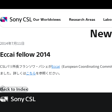
メ
イ
ン
Sony
Our Worldviews
Research Areas
Labo
コ
CSL
News
ン
テ
ン
2014年7月11日
ツ
Eccai fellow 2014
へ
ス
CSLパリ所長フランソワ・パシェが
Eccai
(European Coordinating Committ
キ
ました。詳しくは
こちら
を参照ください。
ッ
プ
Back to Index
前
へ
Sony
CSL