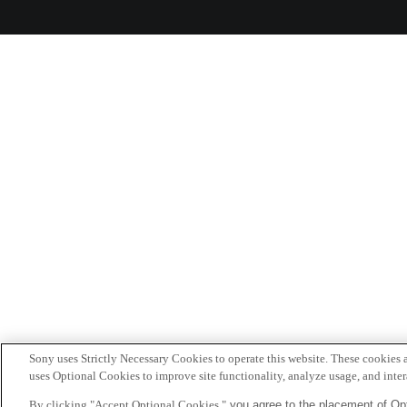
Sony uses Strictly Necessary Cookies to operate this website. These cookies a
uses Optional Cookies to improve site functionality, analyze usage, and intera
By clicking "Accept Optional Cookies,"
you agree to the placement of Opt