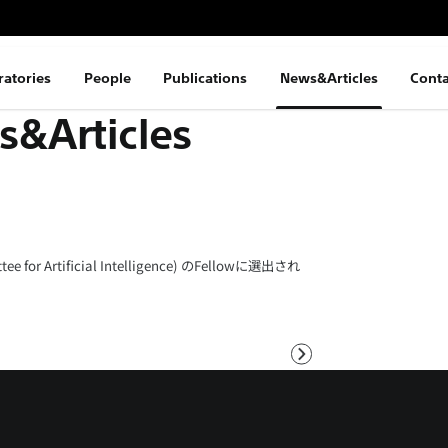
ratories
People
Publications
News&Articles
Conta
&Articles
ee for Artificial Intelligence) のFellowに選出され
次
へ