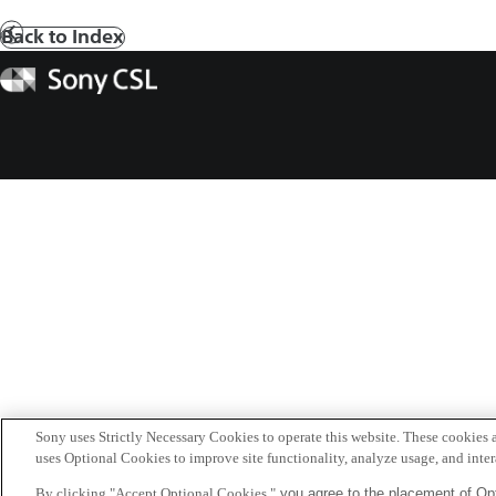
Back to Index
前
へ
Sony
CSL
Sony uses Strictly Necessary Cookies to operate this website. These cookies a
uses Optional Cookies to improve site functionality, analyze usage, and intera
By clicking "Accept Optional Cookies,"
you agree to the placement of Opt