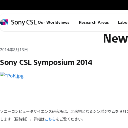
メ
イ
ン
Sony
Our Worldviews
Research Areas
Labo
コ
CSL
News
ン
テ
ン
2014年8月13日
ツ
Sony CSL Symposium 2014
へ
ス
キ
ッ
プ
ソニーコンピュータサイエンス研究所は、北米初となるシンポジウムを９月２
します（招待制）。詳細は
こちら
をご覧ください。