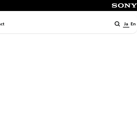
SONY
検
ct
Ja
En
索