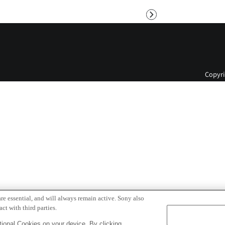
次
へ
Copyri
re essential, and will always remain active. Sony also
ct with third parties.
ional Cookies on your device. By clicking