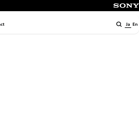
SONY
検
ct
Ja
En
索