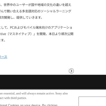
Lは、世界中のユーザーが国や地域の文化の違いを超え
学んで競い合える多言語対応のソーシャルラーニング
順次開発し、提供していきます。
として、PCおよびモバイル端末向けのアプリケーショ
Native（マスネイティブ）」を開発、本日より順次公開
ます。
リース
次
へ
re essential, and will always remain active. Sony also
ct with third parties.
Copyri
ional Cookies on your device. By clicking