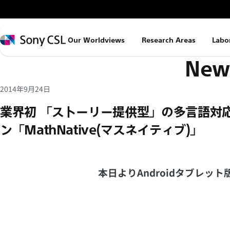
メ
イ
ン
Sony
Our Worldviews
Research Areas
Labo
コ
CSL
News
ン
テ
ン
2014年9月24日
ツ
業界初 「ストーリー提供型」の多言語対
へ
ン「MathNative(マスネイティブ)」
ス
キ
ッ
本日よりAndroidタブレッ
プ