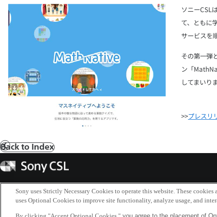
ソニーCS
て、ともに
サービスを
その第一弾
ン「Math
してまいり
>>
プレスリ
Back to Index
前
へ
Sony
CSL
Sony uses Strictly Necessary Cookies to operate this website. These cookies a
uses Optional Cookies to improve site functionality, analyze usage, and intera
By clicking "Accept Optional Cookies,"
you agree to the placement of Opt