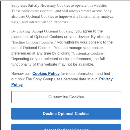
単行本: 536ページ
Sony uses Strictly Necessary Cookies to operate this website.
出版社: 碩学舎 (2015/5/14)
These cookies are essential, and will always remain active. Sony
also uses Optional Cookies to improve site functionality, analyze
言語: 日本語
usage, and interact with third parties.
ISBN-10: 4502125911
By clicking "Accept Optional Cookies,"
you agree to the
ISBN-13: 978-4502125911
placement of Optional Cookies on your device. By clicking
発売日： 2015/5/14
"
Decline Optional Cookies,
" you withdraw your consent to the
use of Optional Cookies. You can manage your cookie
preferences at any time by clicking "
Customize Cookies
."
Back to Index
前
Depending on your selected cookie preferences, the full
へ
functionality of this website may not be available.
Sony
CSL
Review our
Cookies Policy
for more information, and find
会社概要
アクセス
ご利用条件
プライバシーポリシー
out how The Sony Group uses personal data in our
Privacy
Policy
.
Copyright ©1994–2026 Sony Computer Science Laboratories, Inc.,
Customize Cookies
Tokyo, Japan
Decline Optional Cookies