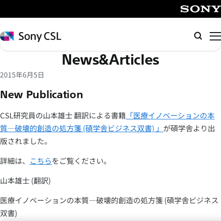
メ
イ
SONY
ン
Sony
検
コ
CSL
索
News&Articles
ン
テ
2015年6月5日
ン
New Publication
ツ
へ
CSL研究員の山本雄士 翻訳による書籍
「医療イノベーションの本
ス
質―破壊的創造の処方箋 (碩学舎ビジネス双書) 」
が碩学舎より出
キ
版されました。
ッ
プ
詳細は、
こちら
をご覧ください。
山本雄士 (翻訳)
医療イノベーションの本質―破壊的創造の処方箋 (碩学舎ビジネス
双書)