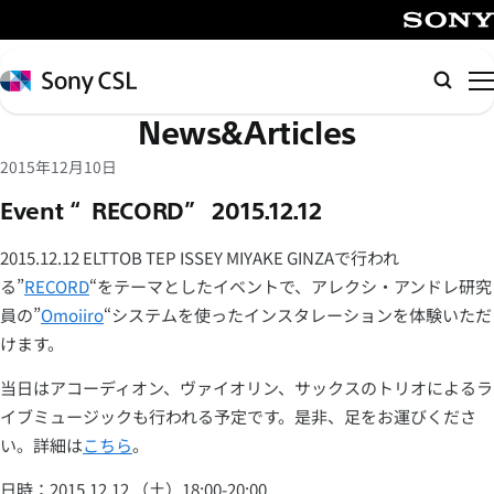
メ
イ
SONY
ン
Sony
検
コ
CSL
索
News&Articles
ン
テ
2015年12月10日
ン
Event “RECORD” 2015.12.12
ツ
へ
2015.12.12 ELTTOB TEP ISSEY MIYAKE GINZAで行われ
ス
る”
RECORD
“をテーマとしたイベントで、アレクシ・アンドレ研究
キ
員の”
Omoiiro
“システムを使ったインスタレーションを体験いただ
ッ
けます。
プ
当日はアコーディオン、ヴァイオリン、サックスのトリオによるラ
イブミュージックも行われる予定です。是非、足をお運びくださ
い。詳細は
こちら
。
日時：2015.12.12 （土）18:00-20:00