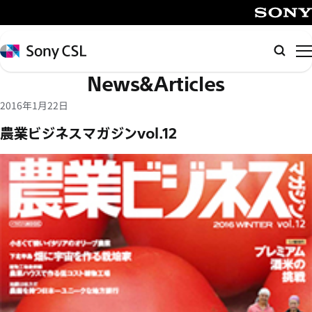
メ
イ
SONY
ン
Sony
検
コ
CSL
索
News&Articles
ン
テ
2016年1月22日
ン
農業ビジネスマガジンvol.12
ツ
へ
ス
キ
ッ
プ