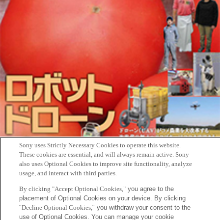
Sony uses Strictly Necessary Cookies to operate this website.
These cookies are essential, and will always remain active. Sony
also uses Optional Cookies to improve site functionality, analyze
usage, and interact with third parties.
By clicking "Accept Optional Cookies,"
you agree to the
本日（1月22日)発行の農協ビジネスマガジン vol.12に、舩橋真俊の
placement of Optional Cookies on your device. By clicking
研究「協生農法」を紹介する記事『生態系を活用して「ラクして
"
Decline Optional Cookies,
" you withdraw your consent to the
use of Optional Cookies. You can manage your cookie
自立できる農業」』が掲載されました。