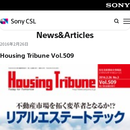
メ
イ
SONY
ン
Sony
検
コ
CSL
索
News&Articles
ン
テ
2016年2月26日
ン
Housing Tribune Vol.509
ツ
へ
ス
キ
ッ
プ