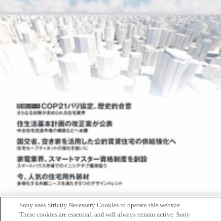
Sony uses Strictly Necessary Cookies to operate this website.
住生活産業総合情報誌「ハウジング・トリビューン」（Housing
These cookies are essential, and will always remain active. Sony
Tribune Vol.509) に、ソニーCSLが沖縄科学技術大学院大学