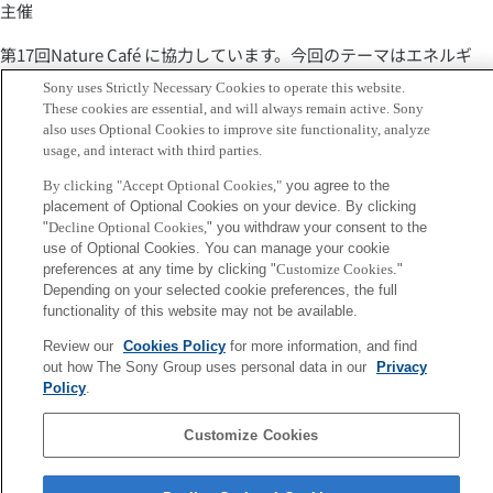
主催
第17回Nature Café に協力しています。今回のテーマはエネルギ
ー。
Sony uses Strictly Necessary Cookies to operate this website.
These cookies are essential, and will always remain active. Sony
第17回 多様なエネルギーを最大限に活用できる未来を目指して
also uses Optional Cookies to improve site functionality, analyze
usage, and interact with third parties.
～ 蓄電池が切り開く次世代エネルギーと社会システム ～
By clicking "Accept Optional Cookies,"
you agree to the
日時： 2016年4月21日（木）17:00～19:30 （受付開始：
placement of Optional Cookies on your device. By clicking
16:30）
"
Decline Optional Cookies,
" you withdraw your consent to the
use of Optional Cookies. You can manage your cookie
懇親会：19:30～20:15
preferences at any time by clicking "
Customize Cookies
."
Depending on your selected cookie preferences, the full
パネリストとして所長の北野も登壇します。
functionality of this website may not be available.
関連サイト（申込）
Review our
Cookies Policy
for more information, and find
out how The Sony Group uses personal data in our
Privacy
Policy
.
Back to Index
前
へ
Customize Cookies
Sony
CSL
会社概要
アクセス
ご利用条件
プライバシーポリシー