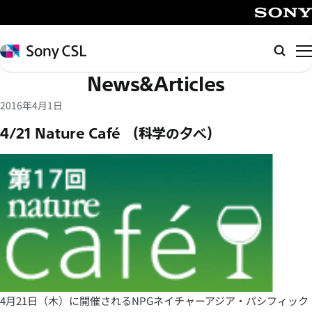
メ
イ
SONY
ン
Sony
検
コ
CSL
索
News&Articles
ン
テ
2016年4月1日
ン
4/21 Nature Café （科学の夕べ）
ツ
へ
ス
キ
ッ
プ
4月21日（木）に開催されるNPGネイチャーアジア・パシフィック