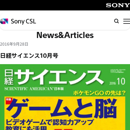
メ
イ
SONY
ン
Sony
検
コ
CSL
索
News&Articles
ン
テ
2016年9月28日
ン
日経サイエンス10月号
ツ
へ
ス
キ
ッ
プ