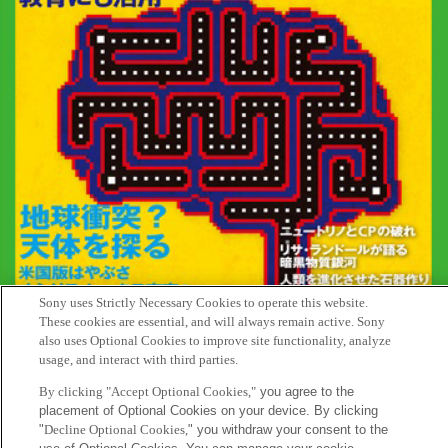
Sony uses Strictly Necessary Cookies to operate this website.
These cookies are essential, and will always remain active. Sony
also uses Optional Cookies to improve site functionality, analyze
usage, and interact with third parties.
「日経サイエンス」10月号に、暦本純一 副所長のインタビュー
By clicking "Accept Optional Cookies,"
you agree to the
記事が掲載されました。
placement of Optional Cookies on your device. By clicking
"
Decline Optional Cookies,
" you withdraw your consent to the