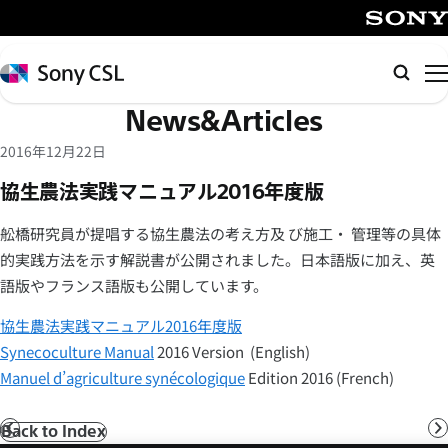
メ
イ
SONY
ン
Sony
検
コ
CSL
索
News&Articles
ン
テ
2016年12月22日
ン
協生農法実践マニュアル2016年度版
ツ
へ
舩橋研究員が提唱する協生農法の考え方及 び施工・ 管理等の具体
ス
的実践方法を示す解説書が公開されました。日本語版に加え、英
キ
語版やフランス語版も公開しています。
ッ
プ
協生農法実践マニュアル2016年度版
Synecoculture Manual
2016 Version (English)
Manuel d’agriculture synécologique
Edition 2016 (French)
Back to Index
前