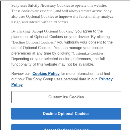
へ
Sony
Sony uses Strictly Necessary Cookies to operate this website.
CSL
These cookies are essential, and will always remain active. Sony
会社概要
アクセス
ご利用条件
プライバシーポリシー
also uses Optional Cookies to improve site functionality, analyze
usage, and interact with third parties.
Copyright ©1994–2026 Sony Computer Science Laboratories, Inc.,
By clicking "Accept Optional Cookies,"
you agree to the
Tokyo, Japan
placement of Optional Cookies on your device. By clicking
"
Decline Optional Cookies,
" you withdraw your consent to the
use of Optional Cookies. You can manage your cookie
preferences at any time by clicking "
Customize Cookies
."
Depending on your selected cookie preferences, the full
functionality of this website may not be available.
Review our
Cookies Policy
for more information, and find
out how The Sony Group uses personal data in our
Privacy
Policy
.
Customize Cookies
Decline Optional Cookies