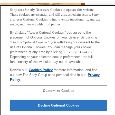
Sony uses Strictly Necessary Cookies to operate this website.
These cookies are essential, and will always remain active. Sony
also uses Optional Cookies to improve site functionality, analyze
usage, and interact with third parties.
By clicking "Accept Optional Cookies,"
you agree to the
placement of Optional Cookies on your device. By clicking
"
Decline Optional Cookies,
" you withdraw your consent to the
use of Optional Cookies. You can manage your cookie
preferences at any time by clicking "
Customize Cookies
."
Depending on your selected cookie preferences, the full
functionality of this website may not be available.
©HGV
Review our
Cookies Policy
for more information, and find
out how The Sony Group uses personal data in our
Privacy
Policy
.
Back to Index
前
へ
Customize Cookies
Sony
CSL
会社概要
アクセス
ご利用条件
プライバシーポリシー
Decline Optional Cookies