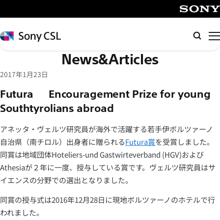
メ
イ
SONY
ン
Sony
検
コ
CSL
索
News&Articles
ン
テ
2017年1月23日
ン
Futura – Encouragement Prize for young
ツ
Southtyrolians abroad
へ
ス
アネッタ・ヴェルツ研究員が海外で活躍する若手伊ボルツァーノ
キ
自治県（南チロル）出身者に贈られる
Futura賞
を受賞しました。
ッ
同賞は地域団体Hoteliers-und Gastwirteverband (HGV)および
プ
Athesiaが２年に一度、授与している賞です。ヴェルツ研究員はサ
イエンスの分野での選出となりました。
同賞の授与式は2016年12月28日に現地ボルツァーノのホテルで行
われました。