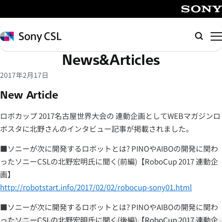
メ
イ
SONY
ン
Sony
検
コ
CSL
索
News&Articles
ン
テ
2017年2月17日
ン
New Article
ツ
へ
ロボカップ 2017名古屋世界大会の 連動企画としてWEBマガジンロ
ス
ボスタに北野さんのインタビュー記事が掲載されました。
キ
ッ
■ソニーが次に開発するロボットとは? PINOやAIBOの開発に関わ
プ
ったソニーCSLの北野宏明氏に聞く(前編)【RoboCup 2017 連動企
画】
http://robotstart.info/2017/02/02/robocup-sony01.html
■ソニーが次に開発するロボットとは? PINOやAIBOの開発に関わ
ったソニーCSLの北野宏明氏に聞く(後編)【RoboCup 2017 連動企