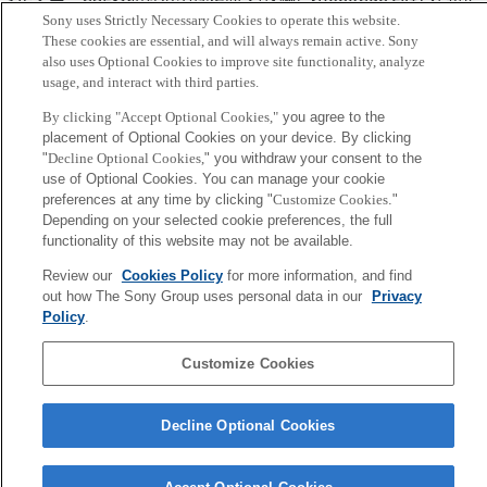
Sony uses Strictly Necessary Cookies to operate this website.
画】
These cookies are essential, and will always remain active. Sony
http://robotstart.info/2017/02/16/robocup-sony02.html
also uses Optional Cookies to improve site functionality, analyze
usage, and interact with third parties.
Back to Index
前
By clicking "Accept Optional Cookies,"
you agree to the
へ
placement of Optional Cookies on your device. By clicking
Sony
"
Decline Optional Cookies,
" you withdraw your consent to the
CSL
会社概要
アクセス
ご利用条件
プライバシーポリシー
use of Optional Cookies. You can manage your cookie
preferences at any time by clicking "
Customize Cookies
."
Depending on your selected cookie preferences, the full
functionality of this website may not be available.
Copyright ©1994–2026 Sony Computer Science Laboratories, Inc.,
Tokyo, Japan
Review our
Cookies Policy
for more information, and find
out how The Sony Group uses personal data in our
Privacy
Policy
.
Customize Cookies
Decline Optional Cookies