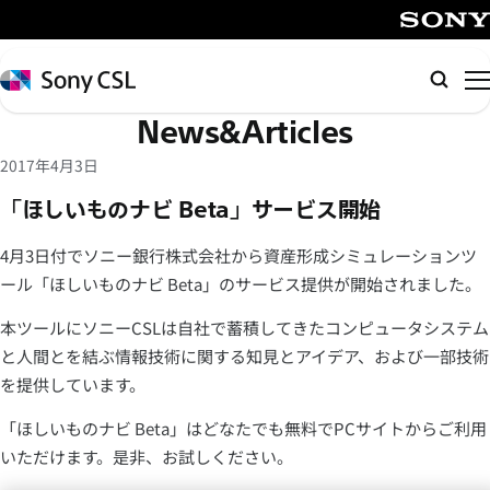
メ
イ
SONY
ン
Sony
検
コ
CSL
索
News&Articles
ン
テ
2017年4月3日
ン
「ほしいものナビ Beta」サービス開始
ツ
へ
4月3日付でソニー銀行株式会社から資産形成シミュレーションツ
ス
ール「ほしいものナビ Beta」のサービス提供が開始されました。
キ
ッ
本ツールにソニーCSLは自社で蓄積してきたコンピュータシステム
プ
と人間とを結ぶ情報技術に関する知見とアイデア、および一部技術
を提供しています。
「ほしいものナビ Beta」はどなたでも無料でPCサイトからご利用
いただけます。是非、お試しください。