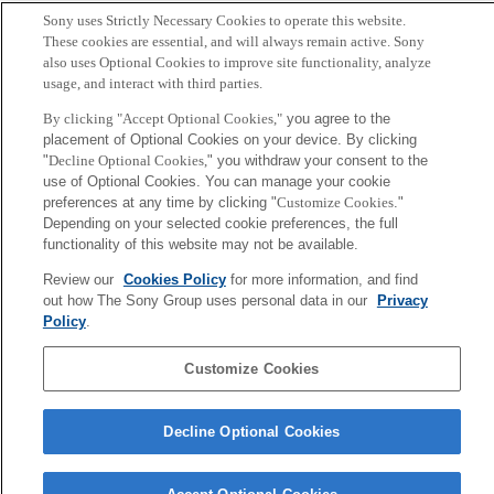
[ソニー銀行プレスリリース]
Sony uses Strictly Necessary Cookies to operate this website.
These cookies are essential, and will always remain active. Sony
資産形成シミュレーションツール「ほしいものナビBeta」 サー
also uses Optional Cookies to improve site functionality, analyze
ビス開始のお知らせ
usage, and interact with third parties.
By clicking "Accept Optional Cookies,"
you agree to the
サイト：
ほしいものナビ Beta
placement of Optional Cookies on your device. By clicking
"
Decline Optional Cookies,
" you withdraw your consent to the
use of Optional Cookies. You can manage your cookie
Back to Index
前
preferences at any time by clicking "
Customize Cookies
."
へ
Sony
Depending on your selected cookie preferences, the full
CSL
functionality of this website may not be available.
会社概要
アクセス
ご利用条件
プライバシーポリシー
Review our
Cookies Policy
for more information, and find
out how The Sony Group uses personal data in our
Privacy
Copyright ©1994–2026 Sony Computer Science Laboratories, Inc.,
Policy
.
Tokyo, Japan
Customize Cookies
Decline Optional Cookies