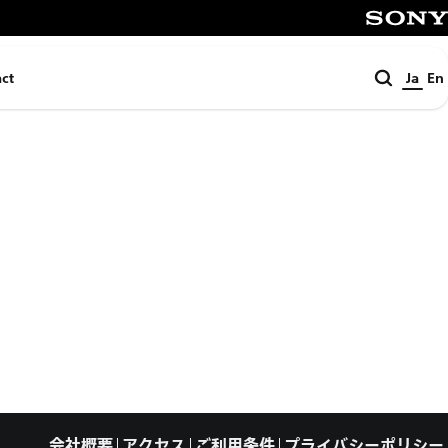
SONY
検
ct
Ja
En
索
会社概要
アクセス
ご利用条件
プライバシーポリシー