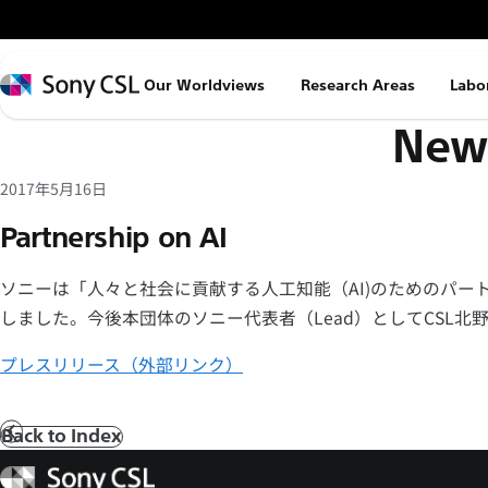
メ
イ
ン
Sony
Our Worldviews
Research Areas
Labo
コ
CSL
News
ン
テ
ン
2017年5月16日
ツ
Partnership on AI
へ
ス
ソニーは「人々と社会に貢献する人工知能（AI)のためのパー
キ
しました。今後本団体のソニー代表者（Lead）としてCSL北
ッ
プレスリリース（外部リンク）
プ
Back to Index
前
へ
Sony