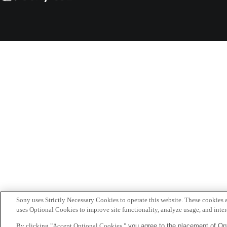
CSL
Sony uses Strictly Necessary Cookies to operate this website. These cookies a
uses Optional Cookies to improve site functionality, analyze usage, and intera
By clicking "Accept Optional Cookies,"
you agree to the placement of Opt