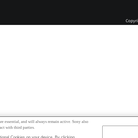
Copyri
re essential, and will always remain active. Sony also
ct with third parties.
ional Cookies on your device. By clicking