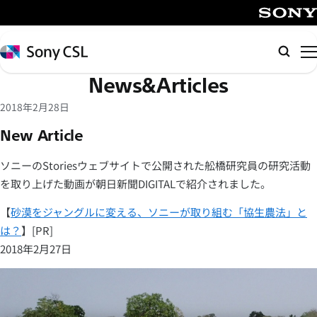
メ
イ
SONY
ン
Sony
検
コ
CSL
索
News&Articles
ン
テ
2018年2月28日
ン
New Article
ツ
へ
ソニーのStoriesウェブサイトで公開された舩橋研究員の研究活動
ス
を取り上げた動画が朝日新聞DIGITALで紹介されました。
キ
ッ
【
砂漠をジャングルに変える、ソニーが取り組む「協生農法」と
プ
は？
】[PR]
2018年2月27日