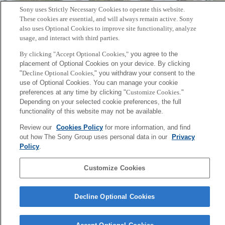
Sony uses Strictly Necessary Cookies to operate this website.
These cookies are essential, and will always remain active. Sony
also uses Optional Cookies to improve site functionality, analyze
usage, and interact with third parties.
By clicking "Accept Optional Cookies,"
you agree to the
placement of Optional Cookies on your device. By clicking
"
Decline Optional Cookies,
" you withdraw your consent to the
use of Optional Cookies. You can manage your cookie
Back to Index
preferences at any time by clicking "
Customize Cookies
."
前
へ
Depending on your selected cookie preferences, the full
Sony
functionality of this website may not be available.
CSL
会社概要
アクセス
ご利用条件
プライバシーポリシー
Review our
Cookies Policy
for more information, and find
out how The Sony Group uses personal data in our
Privacy
Policy
.
Copyright ©1994–2026 Sony Computer Science Laboratories, Inc.,
Tokyo, Japan
Customize Cookies
Decline Optional Cookies