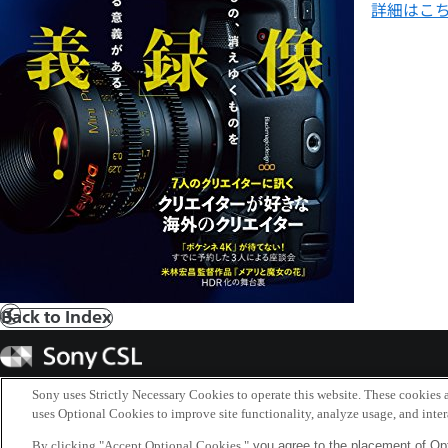
詳細はこ
Back to Index
前
へ
Sony
CSL
Sony uses Strictly Necessary Cookies to operate this website. These cookies a
uses Optional Cookies to improve site functionality, analyze usage, and intera
By clicking "Accept Optional Cookies,"
you agree to the placement of Opt