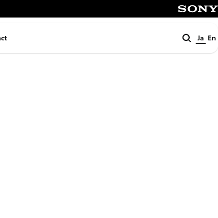
SONY
検
ct
Ja
En
索