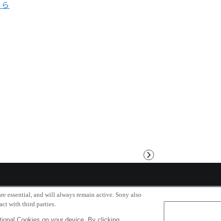
ちら
次
へ
re essential, and will always remain active. Sony also
ct with third parties.
Copyri
ional Cookies on your device. By clicking