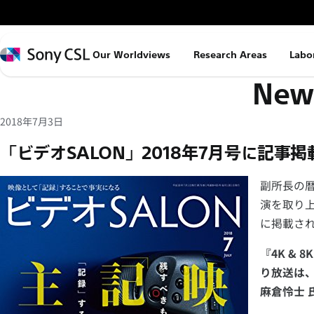
メ
イ
ン
Sony
Our Worldviews
Research Areas
Labo
コ
CSL
News
ン
テ
ン
2018年7月3日
ツ
「ビデオSALON」2018年7月号に記事掲
へ
ス
副所長の暦
キ
演を取り上
ッ
に掲載さ
プ
『4K &
り放送は
麻倉怜士