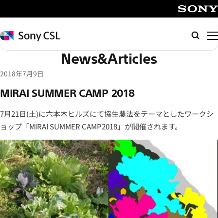
メ
イ
SONY
ン
Sony
検
コ
CSL
索
News&Articles
ン
テ
2018年7月9日
ン
MIRAI SUMMER CAMP 2018
ツ
へ
7月21日(土)に六本木ヒルズにて協生農法をテーマとしたワークシ
ス
ョップ「MIRAI SUMMER CAMP2018」が開催されます。
キ
ッ
プ