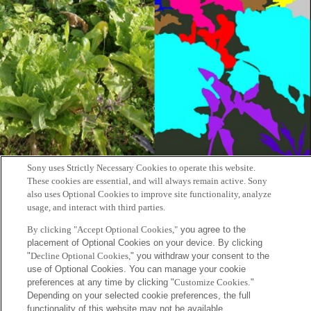
MIRAI SUMMER CAMP2018
Sony uses Strictly Necessary Cookies to operate this website.
These cookies are essential, and will always remain active. Sony
日時：7月21日(土)
also uses Optional Cookies to improve site functionality, analyze
usage, and interact with third parties.
12:00~14:00
15:00~17:00
By clicking "Accept Optional Cookies,"
you agree to the
placement of Optional Cookies on your device. By clicking
会場：六本木ヒルズ 森タワー14F会場
"
Decline Optional Cookies,
" you withdraw your consent to the
参加費：無料
use of Optional Cookies. You can manage your cookie
推奨年齢：小学校5年～中学3年生
preferences at any time by clicking "
Customize Cookies
."
Depending on your selected cookie preferences, the full
定員： 各回20人
functionality of this website may not be available.