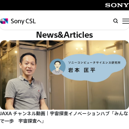
メ
イ
SONY
ン
Sony
検
コ
CSL
索
News&Articles
ン
テ
ン
ツ
へ
ス
キ
ッ
プ
JAXA チャンネル動画｜宇宙探査イノベーションハブ「みんな
で一歩 宇宙探査へ」