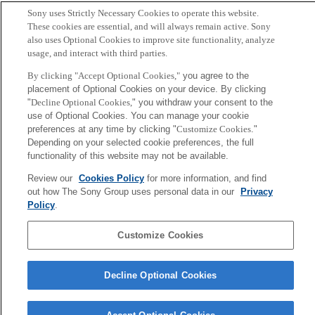
業界別：2019年大予測 人間の欲求 （2019年1月13日）
Sony uses Strictly Necessary Cookies to operate this website.
「テクノロジーが発展する未来。人間の欲求は変わるのか。」
These cookies are essential, and will always remain active. Sony
also uses Optional Cookies to improve site functionality, analyze
usage, and interact with third parties.
Back to Index
前
By clicking "Accept Optional Cookies,"
you agree to the
へ
Sony
placement of Optional Cookies on your device. By clicking
CSL
"
Decline Optional Cookies,
" you withdraw your consent to the
会社概要
アクセス
ご利用条件
プライバシーポリシー
use of Optional Cookies. You can manage your cookie
preferences at any time by clicking "
Customize Cookies
."
Depending on your selected cookie preferences, the full
Copyright ©1994–2026 Sony Computer Science Laboratories, Inc.,
functionality of this website may not be available.
Tokyo, Japan
Review our
Cookies Policy
for more information, and find
out how The Sony Group uses personal data in our
Privacy
Policy
.
Customize Cookies
Decline Optional Cookies