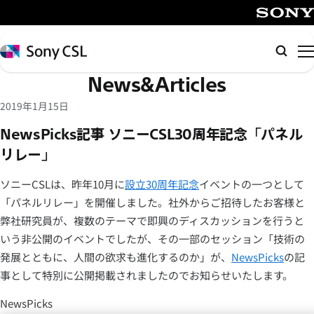
メ
イ
SONY
ン
Sony
検
コ
CSL
索
News&Articles
ン
テ
2019年1月15日
ン
NewsPicks記事 ソニーCSL30周年記念「パネル
ツ
リレー」
へ
ス
ソニーCSLは、昨年10月に
設立30周年記念
イベントの一つとして
キ
「パネルリレー」を開催しました。社外からご招待したお客様と
ッ
弊社研究員が、複数のテーマで即興のディスカッションを行うと
プ
いう非公開のイベントでしたが、その一部のセッション「技術の
発展とともに、人間の欲求も進化するのか」が、
NewsPicks
の記
事として特別に公開掲載されましたのでお知らせいたします。
NewsPicks