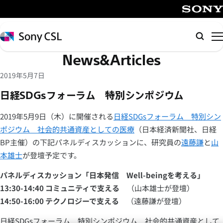
メ
イ
SONY
ン
Sony
検
コ
CSL
索
News&Articles
ン
テ
2019年5月7日
ン
日経SDGsフォーラム 特別シンポジウム
ツ
へ
2019年5月9日（木）に開催される
日経SDGsフォーラム 特別シン
ス
ポジウム 社会的共通資産としての医療
（日本経済新聞社、日経
キ
BP主催）の下記パネルディスカッションに、研究員の
遠藤謙
と
山
ッ
本雄士
が登壇予定です。
プ
パネルディスカッション「日本発信 Well-beingを考える」
13:30-14:40 コミュニティで支える
（山本雄士が登壇）
14:50-16:00 テクノロジーで支える
（遠藤謙が登壇）
日経SDGsフォーラム 特別シンポジウム 社会的共通資産として