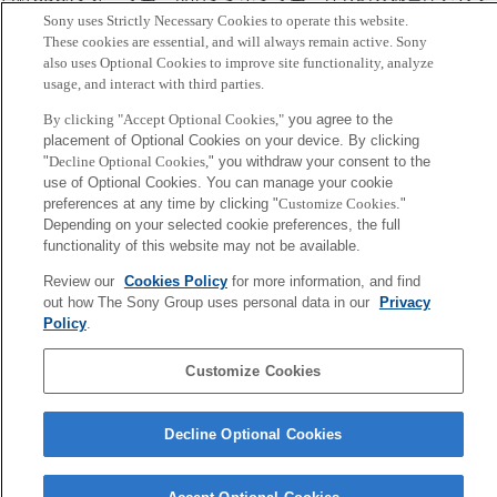
Sony uses Strictly Necessary Cookies to operate this website.
の医療
These cookies are essential, and will always remain active. Sony
日時: 2019年5月9日（木）10:00-17:10 (開場9:30）
also uses Optional Cookies to improve site functionality, analyze
会場: 品川プリンスホテル アネックスタワー５階（東京都港区
usage, and interact with third parties.
高輪4-10-30）
By clicking "Accept Optional Cookies,"
you agree to the
アクセス
(お申込みは終了）
placement of Optional Cookies on your device. By clicking
"
Decline Optional Cookies,
" you withdraw your consent to the
関連URL
use of Optional Cookies. You can manage your cookie
preferences at any time by clicking "
Customize Cookies
."
Depending on your selected cookie preferences, the full
Back to Index
前
functionality of this website may not be available.
へ
Sony
Review our
Cookies Policy
for more information, and find
CSL
out how The Sony Group uses personal data in our
Privacy
会社概要
アクセス
ご利用条件
プライバシーポリシー
Policy
.
Customize Cookies
Copyright ©1994–2026 Sony Computer Science Laboratories, Inc.,
Tokyo, Japan
Decline Optional Cookies