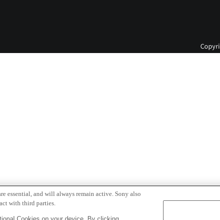
へ
Copyri
re essential, and will always remain active. Sony also
ct with third parties.
ional Cookies on your device. By clicking