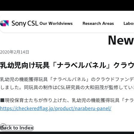
メ
イ
ン
Sony
Our Worldviews
Research Areas
Labo
コ
CSL
News
ン
テ
ン
2020年2月14日
ツ
乳幼児向け玩具「ナラベルパネル」クラ
へ
ス
乳幼児の機能獲得玩具「ナラベルパネル」のクラウドファンデ
キ
しました。同玩具の制作はCSL研究員の大和田茂が監修してい
ッ
■現役保育士たちが作り上げた、乳幼児の機能獲得玩具「ナラ
プ
https://checkeredflag.jp/product/naraberu-panel/
Back to Index
前