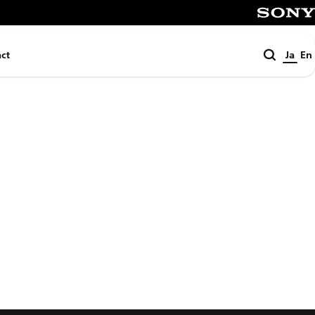
SONY
検
ct
Ja
En
索