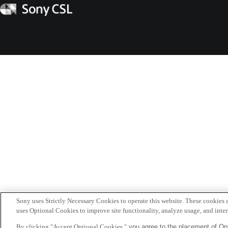
へ
Sony
CSL
Sony uses Strictly Necessary Cookies to operate this website. These cookies a
uses Optional Cookies to improve site functionality, analyze usage, and intera
By clicking "Accept Optional Cookies,"
you agree to the placement of Opt