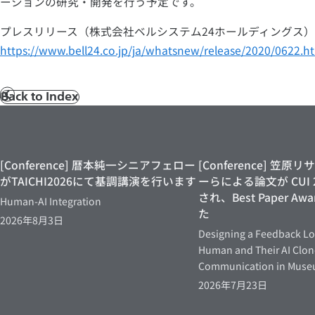
ーションの研究・開発を行う予定です。
プレスリリース（株式会社ベルシステム24ホールディングス）
https://www.bell24.co.jp/ja/whatsnew/release/2020/0622.h
Back to Index
前
へ
[Conference] 暦本純一シニアフェロー
[Conference] 笠
がTAICHI2026にて基調講演を行います
ーらによる論文が CUI 
され、Best Paper A
Human-AI Integration
た
2026年8月3日
Designing a Feedback L
Human and Their AI Clon
Communication in Mus
2026年7月23日