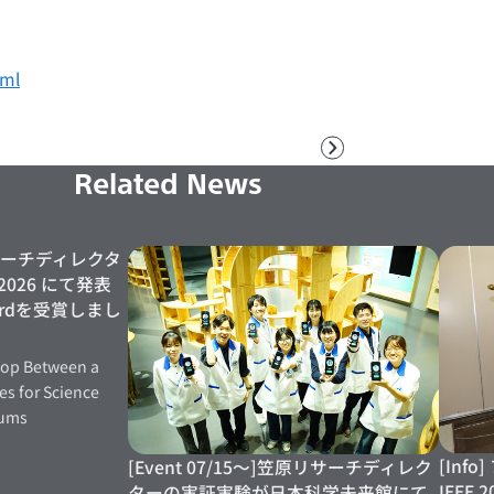
tml
次
へ
Related News
原リサーチディレクタ
2026 にて発表
wardを受賞しまし
oop Between a
es for Science
eums
[In
[Event 07/15～]笠原リサーチディレク
IEEE
ターの実証実験が日本科学未来館にて