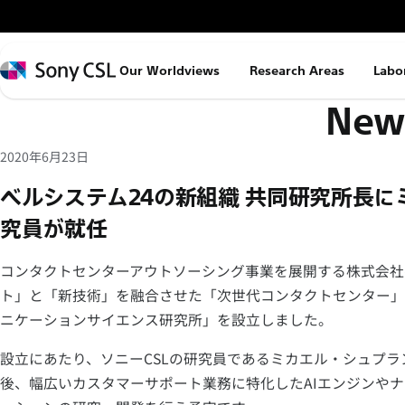
メ
イ
ン
Sony
Our Worldviews
Research Areas
Labo
コ
CSL
News
ン
テ
ン
2020年6月23日
ツ
ベルシステム24の新組織 共同研究所長
へ
究員が就任
ス
キ
コンタクトセンターアウトソーシング事業を展開する株式会社
ッ
ト」と「新技術」を融合させた「次世代コンタクトセンター」
プ
ニケーションサイエンス研究所」を設立しました。
設立にあたり、ソニーCSLの研究員であるミカエル・シュプ
後、幅広いカスタマーサポート業務に特化したAIエンジンやナ