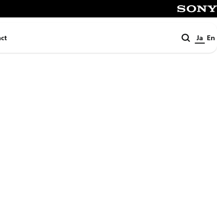
SONY
検
ct
Ja
En
索