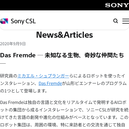
メ
イ
SONY
ン
Sony
検
コ
CSL
索
News&Articles
ン
テ
2020年9月9日
ン
Das Fremde ─ 未知なる生物、奇妙な仲間たち
ツ
─
へ
ス
研究員の
ミカエル・シュプランガー
らによるロボットを使ったイ
キ
ンスタレーション、
Das Fremde
が山形ビエンナーレのプログラム
ッ
の1つとして登場します。
プ
Das Fremdeは独自の言語と文化をリアルタイムで発明するAIロボ
ットの集団から成るインスタレーションで、ソニーCSLが研究を続
けてきた言語の創発や進化の仕組みがベースとなっています。この
ロボット集団は、周囲の環境、特に来訪者との交流を通じて独自