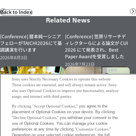
Back to Index
前
へ
Related News
[Conference] 暦本純一シニア
[Conference] 笠原リサーチデ
フェローがTAICHI2026にて基
ィレクターらによる論文が CUI
調講演を行います
2026 にて発表され、Best
Paper Awardを受賞しました
2026年8月3日
2026年7月23日
Sony uses Strictly Necessary Cookies to operate this website.
These cookies are essential, and will always remain active. Sony
also uses Optional Cookies to improve site functionality, analyze
usage, and interact with third parties.
By clicking "Accept Optional Cookies,"
you agree to the
placement of Optional Cookies on your device. By clicking
[Info] フランク・ニールセン研
[Event 07/15～]笠原リサーチ
"
Decline Optional Cookies,
" you withdraw your consent to the
究員がIEEE 2026年新Fellowと
ディレクターの実証実験が日本
use of Optional Cookies. You can manage your cookie
して東京支部の表彰式にて表彰
科学未来館にて再度実施されま
preferences at any time by clicking "
Customize Cookies
."
されました
す
Depending on your selected cookie preferences, the full