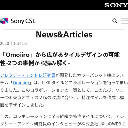
メ
イ
SONY
ン
Sony
検
コ
CSL
索
News&Articles
ン
テ
2020年10月1日
ン
「Omoiiro」から広がるタイルデザインの可能
ツ
性-2つの事例から読み解く-
へ
ス
アレクシー・アンドレ研究員
が開発したカラーパレット抽出シス
キ
テム「
Omoiiro
」は、LIXILタイルとコラボレーションを行ってまい
ッ
りました。このコラボレーションの一環として、このたび、ソニ
プ
ーCSL 東京オフィス２階の改装に合わせ、特注タイルを作成し壁
面をデザインしました。
この、コラボレーションに至る経緯や特注タイルについて、アレ
クシー・アンドレ研究員のインタビューが株式会社LIXILのWEBに