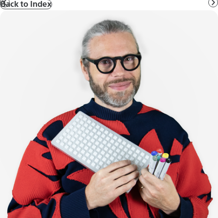
Back to Index
前
へ