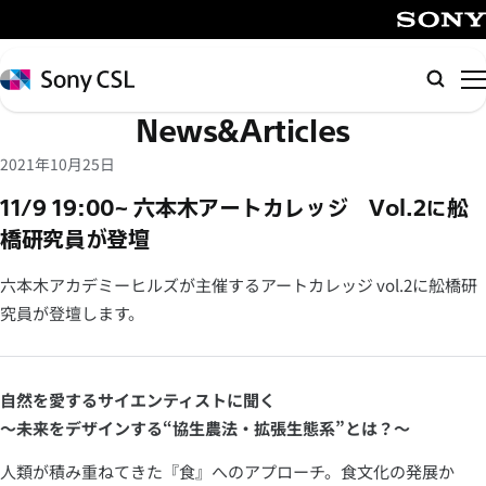
メ
イ
SONY
ン
Sony
検
コ
CSL
索
News&Articles
ン
テ
2021年10月25日
ン
11/9 19:00~ 六本木アートカレッジ Vol.2に舩
ツ
橋研究員が登壇
へ
ス
六本木アカデミーヒルズが主催するアートカレッジ vol.2に舩橋研
キ
究員が登壇します。
ッ
プ
自然を愛するサイエンティストに聞く
〜未来をデザインする“協生農法・拡張生態系”とは？〜
人類が積み重ねてきた『食』へのアプローチ。食文化の発展か