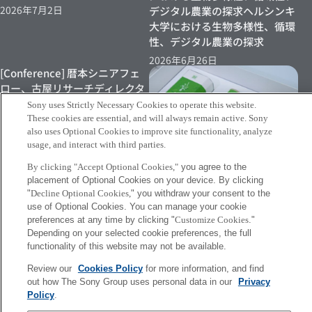
2026年7月2日
デジタル農業の探求ヘルシンキ
大学における生物多様性、循環
性、デジタル農業の探求
2026年6月26日
[Conference] 暦本シニアフェ
ロー、古屋リサーチディレクタ
ーらによる論文が ACM DIS
Sony uses Strictly Necessary Cookies to operate this website.
2026にて発表されました
These cookies are essential, and will always remain active. Sony
also uses Optional Cookies to improve site functionality, analyze
2026年6月22日
usage, and interact with third parties.
By clicking "Accept Optional Cookies,"
you agree to the
[INFO] Sony Chinaによる、
placement of Optional Cookies on your device. By clicking
Synecocultureを活用した緑茶
"
Decline Optional Cookies,
" you withdraw your consent to the
製品の発表に舩橋リサーチディ
use of Optional Cookies. You can manage your cookie
レクターが登壇しました
preferences at any time by clicking "
Customize Cookies
."
Depending on your selected cookie preferences, the full
2026年6月18日
functionality of this website may not be available.
Review our
Cookies Policy
for more information, and find
More
out how The Sony Group uses personal data in our
Privacy
Policy
.
Sony