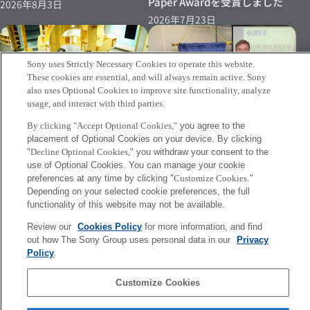
Paper Awardを受賞しました
2026年8月3日
2026年7月23日
Sony uses Strictly Necessary Cookies to operate this website.
These cookies are essential, and will always remain active. Sony
also uses Optional Cookies to improve site functionality, analyze
usage, and interact with third parties.
By clicking "Accept Optional Cookies,"
you agree to the
[Info] フランク・ニールセン研
[Event 07/15～]笠原リサーチ
placement of Optional Cookies on your device. By clicking
究員がIEEE 2026年新Fellowと
ディレクターの実証実験が日本
"
Decline Optional Cookies,
" you withdraw your consent to the
して東京支部の表彰式にて表彰
科学未来館にて再度実施されま
use of Optional Cookies. You can manage your cookie
されました
す
preferences at any time by clicking "
Customize Cookies
."
Depending on your selected cookie preferences, the full
2026年7月6日
2026年7月8日
functionality of this website may not be available.
Review our
Cookies Policy
for more information, and find
More
out how The Sony Group uses personal data in our
Privacy
Policy
.
Sony
CSL
Customize Cookies
会社概要
アクセス
ご利用条件
プライバシーポリシー