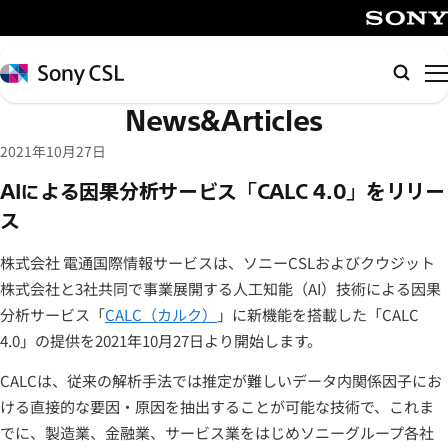
メ
イ
SONY
ン
Sony
検
コ
CSL
索
News&Articles
ン
テ
2021年10月27日
ン
AIによる因果分析サービス「CALC 4.0」をリリー
ツ
ス
へ
ス
株式会社 電通国際情報サービスは、ソニーCSLおよびクウジット
キ
株式会社と3社共同で事業展開する人工知能（AI）技術による因果
ッ
分析サービス「
CALC（カルク）
」に新機能を搭載した「CALC
プ
4.0」の提供を2021年10月27日より開始します。
CALCは、従来の解析手法では推定が難しいデータ内関係因子にお
ける直接的な要因・原因を抽出することが可能な技術で、これま
でに、製造業、金融業、サービス業をはじめソニーグループ各社