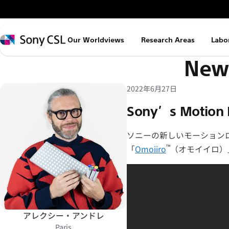
メ
イ
ン
Sony
Our Worldviews
Research Areas
Labo
コ
CSL
News
ン
テ
ン
2022年6月27日
ツ
Sony’s Motion 
へ
ス
ソニーの新しいモーション
キ
™
「
Omoiiro
（オモイイロ）
ッ
プ
アレクシー・アンドレ
Paris