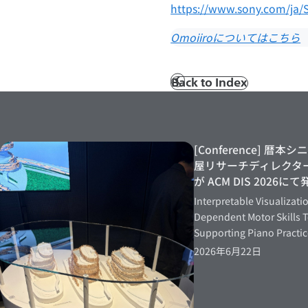
https://www.sony.com/ja/S
Omoiiroについてはこちら
Back to Index
前
へ
[Conference] 暦
屋リサーチディレクタ
が ACM DIS 2026
Interpretable Visualizatio
Dependent Motor Skills 
Supporting Piano Practi
2026年6月22日