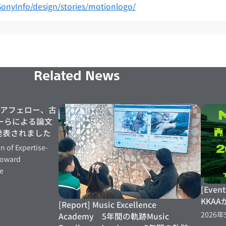
onyInfo/design/stories/motionlogo/
Related News
本シニアフェロー、古
ーらによる論文
にて発表されました
n of Expertise-
Toward
ce
[Event
KKAA
[Report] Music Excellence
2026年
Academy 5年間の軌跡Music