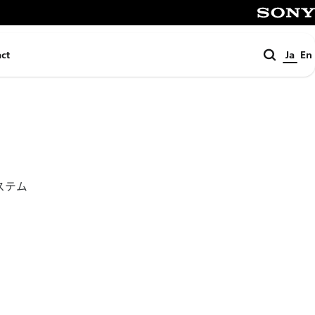
SONY
検
ct
Ja
En
索
ステム