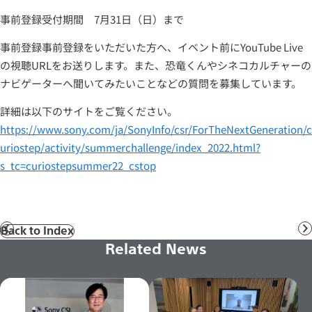
事前登録受付期間 7月31日（日）まで
事前登録事前登録をいただいた方へ、イベント前にYouTube Live
の視聴URLをお送りします。また、恐竜くんやシネコカルチャーの
ナビゲーターへ聞いてみたいことなどの質問を募集しています。
詳細は以下のサイトをご覧ください。
https://www.sony.com/ja/SonyInfo/csr/ForTheNextGeneration/c
uriostep/activity/summerchallenge/index_2022.html?
s_tc=curiostepsummer22_cstop
Back to Index
前
へ
Related News