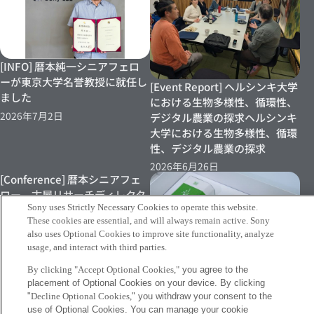
[INFO] 暦本純一シニアフェロ
ーが東京大学名誉教授に就任し
[Event Report] ヘルシンキ大学
ました
における生物多様性、循環性、
2026年7月2日
デジタル農業の探求ヘルシンキ
大学における生物多様性、循環
性、デジタル農業の探求
2026年6月26日
[Conference] 暦本シニアフェ
ロー、古屋リサーチディレクタ
Sony uses Strictly Necessary Cookies to operate this website.
ーらによる論文が ACM DIS
These cookies are essential, and will always remain active. Sony
2026にて発表されました
also uses Optional Cookies to improve site functionality, analyze
2026年6月22日
usage, and interact with third parties.
By clicking "Accept Optional Cookies,"
you agree to the
[INFO] Sony Chinaによる、
placement of Optional Cookies on your device. By clicking
Synecocultureを活用した緑茶
"
Decline Optional Cookies,
" you withdraw your consent to the
製品の発表に舩橋リサーチディ
use of Optional Cookies. You can manage your cookie