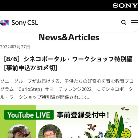
メ
イ
SONY
ン
Sony
検
コ
CSL
索
News&Articles
ン
テ
2022年7月27日
ン
［8/6］シネコポータル・ワークショップ特別編
ツ
［事前申込7/31〆切］
へ
ス
ソニーグループがお届けする、子供たちの好奇心を育む教育プロ
キ
グラム「CurioStep」サマーチャレンジ2022」にてシネコポータ
ッ
ル・ワークショップ特別編が開催されます。
プ