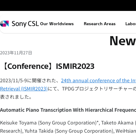
メ
イ
ン
Sony
Our Worldviews
Research Areas
Labo
コ
CSL
News
ン
テ
ン
2023年11月27日
ツ
【Conference】ISMIR2023
へ
ス
2023/11/5-9に開催された、
24th annual conference of the In
キ
Retrieval (ISMIR2023)
にて、TPDGプロジェクトリサーチャー
ッ
表されました。
プ
Automatic Piano Transcription With Hierarchical Frequen
Keisuke Toyama (Sony Group Corporation)*, Taketo Akama (
Research), Yuhta Takida (Sony Group Corporation), WeiHsian