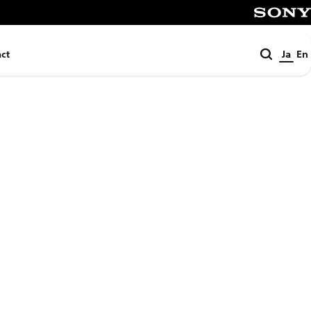
SONY
検
ct
Ja
En
索