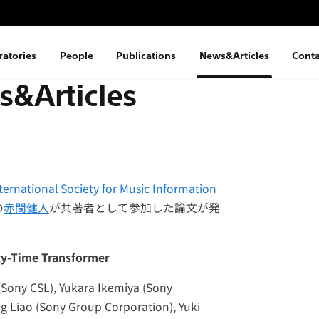
ratories
People
Publications
News&Articles
Conta
&Articles
ternational Society for Music Information
の
赤間健人
が共著者として参加した論文が発
cy-Time Transformer
Sony CSL), Yukara Ikemiya (Sony
g Liao (Sony Group Corporation), Yuki