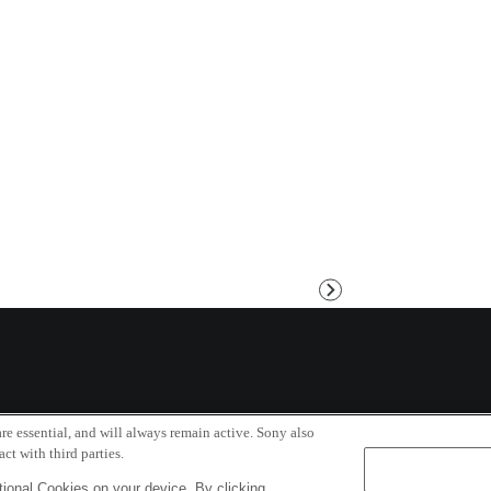
次
へ
Copyri
re essential, and will always remain active. Sony also
ct with third parties.
ional Cookies on your device. By clicking