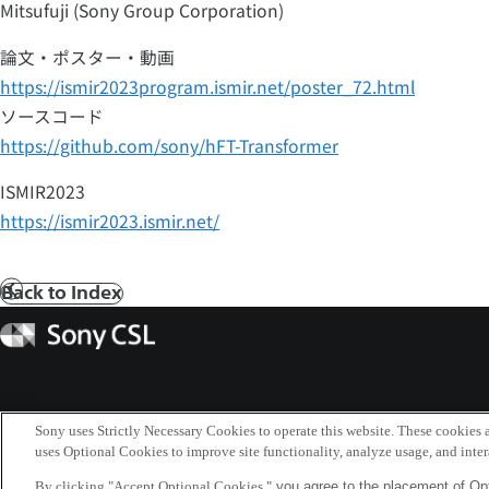
Mitsufuji (Sony Group Corporation)
論文・ポスター・動画
https://ismir2023program.ismir.net/poster_72.html
ソースコード
https://github.com/sony/hFT-Transformer
ISMIR2023
https://ismir2023.ismir.net/
Back to Index
前
へ
Sony
CSL
Sony uses Strictly Necessary Cookies to operate this website. These cookies a
uses Optional Cookies to improve site functionality, analyze usage, and intera
By clicking "Accept Optional Cookies,"
you agree to the placement of Opt