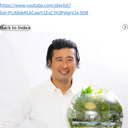
https://www.youtube.com/playlist?
list=PLi69deRLkCawYi1EsC7H3PiAgrV1e-9OB
Back to Index
前
へ