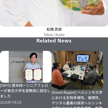
舩橋 真俊
Tokyo / Kyoto
Related News
[INFO] 暦本純一シニアフェロ
ーが東京大学名誉教授に就任し
[Event Report] ヘルシンキ大学
ました
における生物多様性、循環性、
2026年7月2日
デジタル農業の探求ヘルシンキ