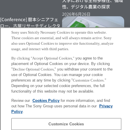
大学における生物多様性、循環
性、デジタル農業の探求
2026年6月26日
[Conference] 暦本シニアフェ
ロー、古屋リサーチディレクタ
ーらによる論文が ACM DIS
Sony uses Strictly Necessary Cookies to operate this website.
2026にて発表されました
These cookies are essential, and will always remain active. Sony
also uses Optional Cookies to improve site functionality, analyze
2026年6月22日
usage, and interact with third parties.
By clicking "Accept Optional Cookies,"
you agree to the
[INFO] Sony Chinaによる、
placement of Optional Cookies on your device. By clicking
Synecocultureを活用した緑茶
"
Decline Optional Cookies,
" you withdraw your consent to the
製品の発表に舩橋リサーチディ
use of Optional Cookies. You can manage your cookie
レクターが登壇しました
preferences at any time by clicking "
Customize Cookies
."
Depending on your selected cookie preferences, the full
2026年6月18日
functionality of this website may not be available.
Review our
Cookies Policy
for more information, and find
More
out how The Sony Group uses personal data in our
Privacy
Policy
.
Sony
CSL
Customize Cookies
会社概要
アクセス
ご利用条件
プライバシーポリシー