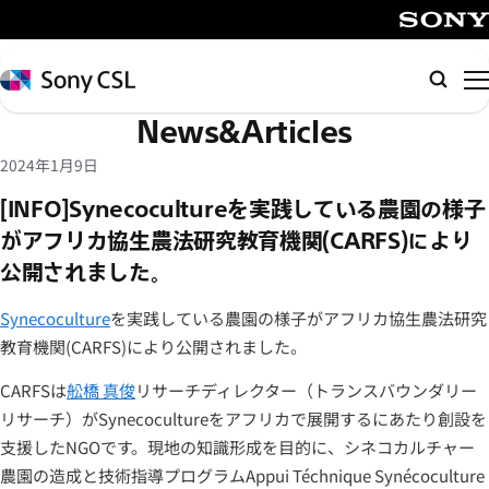
メ
イ
SONY
ン
Sony
検
コ
CSL
索
News&Articles
ン
テ
2024年1月9日
ン
[INFO]Synecocultureを実践している農園の様子
ツ
がアフリカ協生農法研究教育機関(CARFS)により
へ
公開されました。
ス
キ
Synecoculture
を実践している農園の様子がアフリカ協生農法研究
ッ
教育機関(CARFS)により公開されました。
プ
CARFSは
舩橋 真俊
リサーチディレクター（トランスバウンダリー
リサーチ）がSynecocultureをアフリカで展開するにあたり創設を
支援したNGOです。現地の知識形成を目的に、シネコカルチャー
農園の造成と技術指導プログラムAppui Téchnique Synécoculture