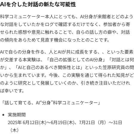
AIを介した対話の新たな可能性
科学コミュニケーター本人にとっても、AI分身が来館者とどのよう
な対話をしていたかをログで確認するだけでなく、参加者から寄
せられた感想や意見に触れることで、自らの話し方の癖や、対話
の傾向をあらためて見直す機会になったとのことです。
AIで自らの分身を作る、人とAIが共に成長をする、、といった要素
が交差する本実験は、「自己の拡張としてのAI分身」「対話とは何
か」、「AIと自己のあるべき関係性とは」といった笠原研究員の問
いから生まれています。今後、この実験を通じて得られた知見がど
のように研究として発展していくのか、引き続き注目いただけれ
ば幸いです。
「話して育てる、AI“分身”科学コミュニケーター」
実施期間
2025年 6月12日(木)～6月19日(木)、7月21日（月）～31日
（木）