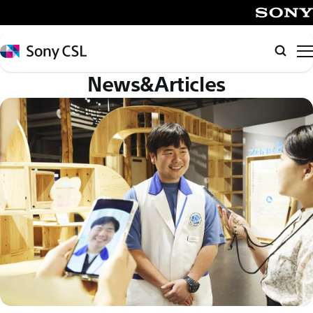
メ
イ
SONY
ン
Sony
検
コ
CSL
索
News&Articles
ン
テ
ン
ツ
へ
ス
キ
ッ
プ