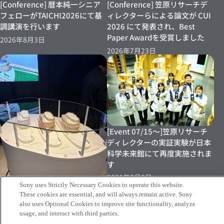
[Conference] 暦本純一シニア
[Conference] 笠原リサーチデ
フェローがTAICHI2026にて基
ィレクターらによる論文が CUI
調講演を行います
2026 にて発表され、Best
Paper Awardを受賞しました
2026年8月3日
2026年7月23日
[Event 07/15～]笠原リサーチ
ディレクターの実証実験が日本
科学未来館にて再度実施されま
す
2026年7月8日
Sony uses Strictly Necessary Cookies to operate this website.
These cookies are essential, and will always remain active. Sony
[Event Report] Nu Festivalに
also uses Optional Cookies to improve site functionality, analyze
おいて「Tomonami for
usage, and interact with third parties.
KKAA」を国内初展示