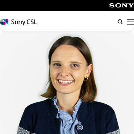
メ
イ
SONY
ン
Sony
検
コ
CSL
索
ン
テ
ン
ツ
へ
ス
キ
ッ
プ