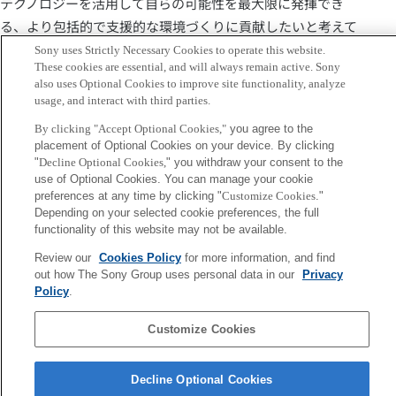
テクノロジーを活用して自らの可能性を最大限に発揮でき
る、より包括的で支援的な環境づくりに貢献したいと考えて
います。また、技術的な貢献にとどまらず、臨床医や教育
Sony uses Strictly Necessary Cookies to operate this website.
These cookies are essential, and will always remain active. Sony
者、AI倫理の専門家などとの学際的な連携を促し、AIが責任
also uses Optional Cookies to improve site functionality, analyze
を持って公平に開発・適用される未来の実現を目指していま
usage, and interact with third parties.
す。
By clicking "Accept Optional Cookies,"
you agree to the
Keywords
placement of Optional Cookies on your device. By clicking
"
Decline Optional Cookies,
" you withdraw your consent to the
use of Optional Cookies. You can manage your cookie
Creativity
Cybernetic Intelligence
Fundamental Research
preferences at any time by clicking "
Customize Cookies
."
Depending on your selected cookie preferences, the full
Human Augmentation
Natural Language Processing
functionality of this website may not be available.
Technology-enhanced Learning
Accessibility
Human-
Review our
Cookies Policy
for more information, and find
out how The Sony Group uses personal data in our
Privacy
Computer Interaction
Policy
.
Sony
Customize Cookies
CSL
会社概要
アクセス
ご利用条件
プライバシーポリシー
Decline Optional Cookies