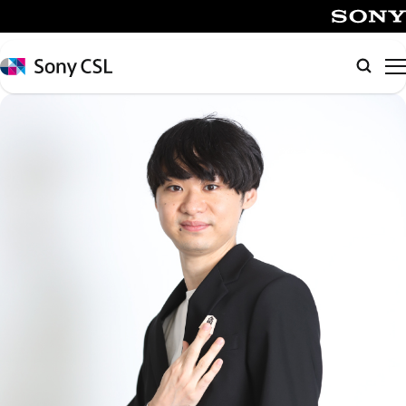
メ
イ
SONY
ン
Sony
検
コ
CSL
索
ン
テ
ン
ツ
へ
ス
キ
ッ
プ