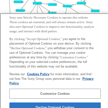
Sony uses Strictly Necessary Cookies to operate this website.
These cookies are essential, and will always remain active. Sony
also uses Optional Cookies to improve site functionality, analyze
usage, and interact with third parties.
By clicking "Accept Optional Cookies,"
you agree to the
placement of Optional Cookies on your device. By clicking
"
Decline Optional Cookies,
" you withdraw your consent to the
use of Optional Cookies. You can manage your cookie
CALC
preferences at any time by clicking "
Customize Cookies
."
Depending on your selected cookie preferences, the full
Keywords
functionality of this website may not be available.
Review our
Cookies Policy
for more information, and find
CALC
out how The Sony Group uses personal data in our
Privacy
Policy
.
Sony
Customize Cookies
CSL
会社概要
アクセス
ご利用条件
プライバシーポリシー
Decline Optional Cookies