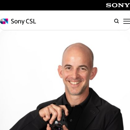
メ
イ
SONY
ン
Sony
検
コ
CSL
索
ン
テ
ン
ツ
へ
ス
キ
ッ
プ