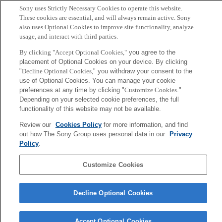
さを表しています。私の研究は、空間データを効率よく処理
Sony uses Strictly Necessary Cookies to operate this website.
するためのコンピューティング技術に焦点を当てるととも
These cookies are essential, and will always remain active. Sony
に、より広くはハードウェアとソフトウェアの協調設計に
also uses Optional Cookies to improve site functionality, analyze
usage, and interact with third parties.
取り組んでおり、プロセッサとアルゴリズムの両方を包括的
に最適化することを目指しています。空間データはさまざま
By clicking "Accept Optional Cookies,"
you agree to the
placement of Optional Cookies on your device. By clicking
な分野で急速に増加しており、それに伴ってこの研究の応用
"
Decline Optional Cookies,
" you withdraw your consent to the
範囲もますます広がっています。
use of Optional Cookies. You can manage your cookie
Keywords
preferences at any time by clicking "
Customize Cookies
."
Depending on your selected cookie preferences, the full
functionality of this website may not be available.
Future of Computing
Spatial Data
Spatial Computing
Review our
Cookies Policy
for more information, and find
out how The Sony Group uses personal data in our
Privacy
Hardware/ Software Co-Design
Policy
.
Sony
Customize Cookies
CSL
会社概要
アクセス
ご利用条件
プライバシーポリシー
Decline Optional Cookies
Copyright ©1994–2026 Sony Computer Science Laboratories, Inc.,
Tokyo, Japan
Accept Optional Cookies