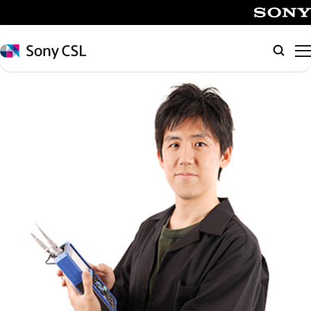
メ
イ
SONY
ン
Sony
検
コ
CSL
索
ン
テ
ン
ツ
へ
ス
キ
ッ
プ