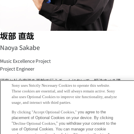
坂部 直哉
Naoya Sakabe
Music Excellence Project
Project Engineer
研究と社会実装を両輪で行うチームにおいて、解決すべき課
Sony uses Strictly Necessary Cookies to operate this website.
題は複雑かつ、対処に迅速性が求められます。ソフトウェ
These cookies are essential, and will always remain active. Sony
ア、ときにはハードウェアを含むエコシステムを俯瞰し、局
also uses Optional Cookies to improve site functionality, analyze
usage, and interact with third parties.
所ではなく大域の最適を目指すことが必要です。分野に隔た
りを置かず、小規模チームの利点を活かしたエンジニアリン
By clicking "Accept Optional Cookies,"
you agree to the
placement of Optional Cookies on your device. By clicking
グで、音楽文化の持続可能性に貢献します。
"
Decline Optional Cookies,
" you withdraw your consent to the
use of Optional Cookies. You can manage your cookie
[Keywords]