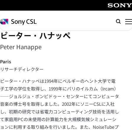
メ
イ
SONY
ン
Sony
検
コ
CSL
索
ピーター・ハナッペ
ン
テ
Peter Hanappe
ン
ツ
Paris
へ
リサーチディレクター
ス
キ
ピーター・ハナッペは1994年にベルギーのヘント大学で電
ッ
子工学の学位を取得し、1999年にパリのイルカム（Ircam）
プ
――ジョルジュ・ポンピドゥー・センターにてコンピュータ
音楽の博士号を取得しました。2002年にソニーCSLに入社
し、初期の研究では省電力コンピューティング技術を活用し
て家庭用PCの未使用の計算能力を大規模気候シミュレーシ
ョンに利用する取り組みを行いました。また、NoiseTubeプ