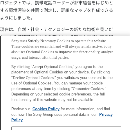
ロジェクトでは、携帯電話ユーザーが都市騒音をはじめと
する環境汚染を共同で測定し、詳細なマップを作成できる
ようにしました。
現在は、自然・社会・テクノロジーの新たな均衡を見いだ
し、より持続可能な社会を築くという緊要な課題に取り組
Sony uses Strictly Necessary Cookies to operate this website.
んでいます。彼は、持続可能な農業の研究において集約型マ
These cookies are essential, and will always remain active. Sony
イクロファームというコンセプトを切り開いており、このア
also uses Optional Cookies to improve site functionality, analyze
usage, and interact with third parties.
プローチは19世紀のパリで行われていた農法と先進的なテ
クノロジーツールを組み合わせたものです。さらに、伝統的
By clicking "Accept Optional Cookies,"
you agree to the
placement of Optional Cookies on your device. By clicking
な農業手法を理解・拡張・伝承するためのAI設計にも適して
"
Decline Optional Cookies,
" you withdraw your consent to the
います。
use of Optional Cookies. You can manage your cookie
preferences at any time by clicking "
Customize Cookies
."
これらのアイデアは、ピーターがコーディネートしたEU資
Depending on your selected cookie preferences, the full
functionality of this website may not be available.
金提供プロジェクト「Robotics for Microfarms」および
「CENTRINNO」で発展しました。また、彼は「DREAM」
Review our
Cookies Policy
for more information, and find
out how The Sony Group uses personal data in our
Privacy
や「Mi-Hy」といった、他の注目すべきEUプロジェクトにも
Policy
.
参画しています。