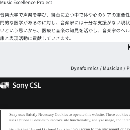
Music Excellence Project
音楽大学で声楽を学び、舞台に立つ中で体や心のケアの重要性
門的な医学があるのに対し、音楽家には十分な支援がない現状
いという思いから、医療と音楽の知見を活かし、音楽家のヘル
康と表現活動に貢献していきます。
Dynaformics
Musician
P
Sony
CSL
Sony uses Strictly Necessary Cookies to operate this website. These cookies a
uses Optional Cookies to improve site functionality, analyze usage, and intera
By clicking "Accept Optional Cookies,"
you agree to the placement of Opt