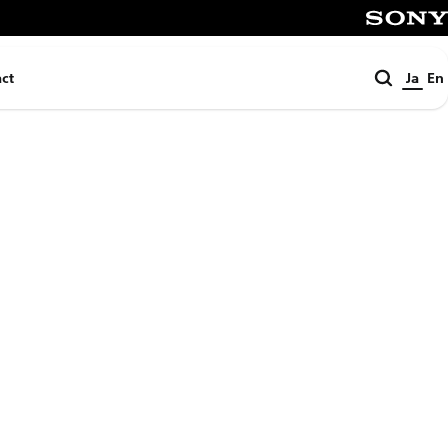
SONY
検
ct
Ja
En
索