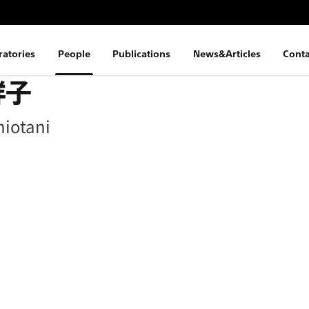
ratories
People
Publications
News&Articles
Conta
祥子
hiotani