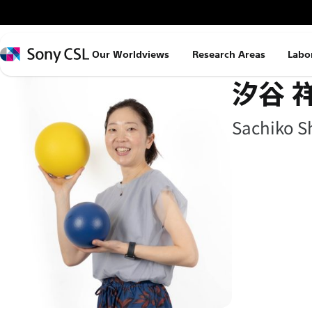
メ
イ
ン
Sony
Our Worldviews
Research Areas
Labo
コ
CSL
汐谷 
ン
テ
ン
Sachiko S
ツ
へ
ス
キ
ッ
プ