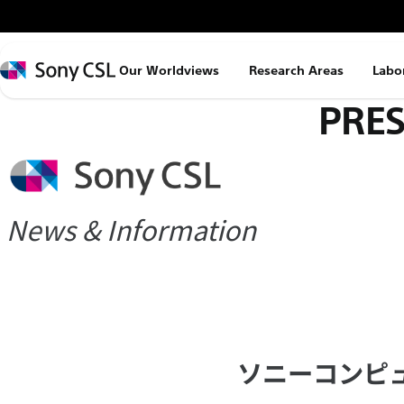
メ
イ
ン
Sony
Our Worldviews
Research Areas
Labo
コ
CSL
PRES
ン
テ
ン
ツ
へ
News & Information
ス
キ
ッ
プ
ソニーコンピ