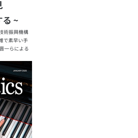
見
る ~
技術振興機構
雑で素早い手
屋晋一らによる