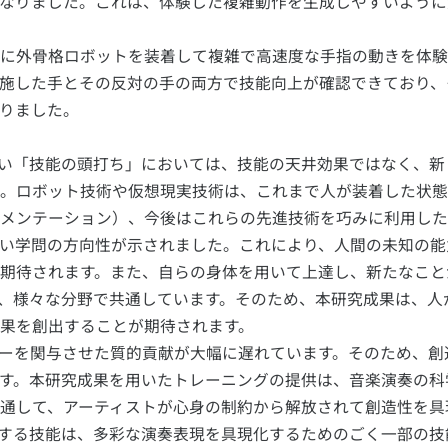
なりました。これは、体験した複雑動作を生成しやすいように
に外骨格ロボットを装着して複雑で高速度な手指の動きを体験
施した手とその反対の手の両方で技能向上が確認できており、
りました。
い「技能の頭打ち」においては、技能の天井効果ではなく、新
。ロボット技術や仮想現実技術は、これまで人が装着した状態
メンテーション）、今後はこれらの先進技術を巧みに利用した
い学問の方向性が示されました。これにより、人間の未知の能
期待されます。また、自らの身体を用いて上達し、新たなこと
、様々な分野で共通しています。そのため、本研究成果は、人
果を創出することが期待されます。
ーを関与させた質的貢献が大幅に遅れています。そのため、創
す。本研究成果を用いたトレーニングの提供は、音楽演奏の科
通して、アーティストが心身の制約から解放されて創造性を具
する技能は、多彩な演奏表現を具現化するためのごく一部の技