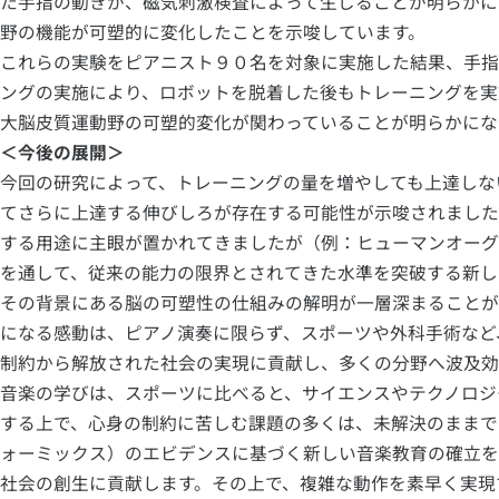
た手指の動きが、磁気刺激検査によって生じることが明らかに
野の機能が可塑的に変化したことを示唆しています。
これらの実験をピアニスト９０名を対象に実施した結果、手指
ングの実施により、ロボットを脱着した後もトレーニングを実
大脳皮質運動野の可塑的変化が関わっていることが明らかにな
＜今後の展開＞
今回の研究によって、トレーニングの量を増やしても上達しな
てさらに上達する伸びしろが存在する可能性が示唆されました
する用途に主眼が置かれてきましたが（例：ヒューマンオーグ
を通して、従来の能力の限界とされてきた水準を突破する新し
その背景にある脳の可塑性の仕組みの解明が一層深まることが
になる感動は、ピアノ演奏に限らず、スポーツや外科手術など
制約から解放された社会の実現に貢献し、多くの分野へ波及効
音楽の学びは、スポーツに比べると、サイエンスやテクノロジ
する上で、心身の制約に苦しむ課題の多くは、未解決のままで
ォーミックス）のエビデンスに基づく新しい音楽教育の確立を
社会の創生に貢献します。その上で、複雑な動作を素早く実現