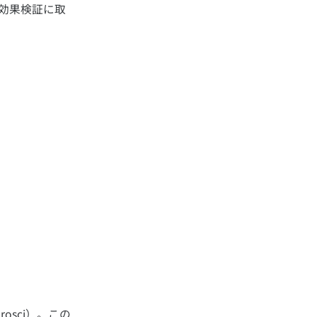
効果検証に取
osci）。この