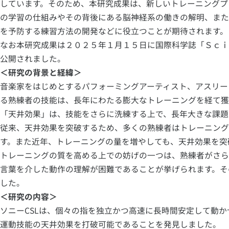
しています。そのため、本研究成果は、新しいトレーニングプ
の学習の仕組みやその背後にある脳神経系の働きの解明、また
を予防する練習方法の開発などに役立つことが期待されます。
なお本研究成果は２０２５年１月１５日に国際科学誌「Ｓｃｉ
公開されました。
＜研究の背景と経緯＞
音楽家をはじめとするパフォーミングアーティスト、アスリー
る熟練者の技能は、長年にわたる膨大なトレーニングを経て獲
「天井効果」は、技能をさらに洗練する上で、長年大きな課題
従来、天井効果を突破するため、多くの熟練者はトレーニング
す。また近年、トレーニングの量を増やしても、天井効果を突
トレーニングの質を高める上での妨げの一つは、熟練者がさら
言葉を介した動作の理解が困難であることが挙げられます。そ
した。
＜研究の内容＞
ソニーCSLは、個々の指を独立かつ高速に長時間安定して動
運動技能の天井効果を打破可能であることを発見しました。