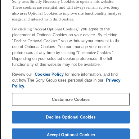
Sony uses Strictly Necessary Cookies to operate this website.
が作った絵をダウンロードしたり、更に手を加えたりするこ
These cookies are essential, and will always remain active. Sony
also uses Optional Cookies to improve site functionality, analyze
とで、ピクセルアートを通じたコミュニケーションを広げる
usage, and interact with third parties.
事が可能です。
By clicking "Accept Optional Cookies,"
you agree to the
placement of Optional Cookies on your device. By clicking
本技術は、ソニーエリクソンのGlobal携帯電話Cedar™に搭
"
Decline Optional Cookies,
" you withdraw your consent to the
載、環境配慮商品GreenHeart™の1機種として、欧州、米
use of Optional Cookies. You can manage your cookie
州、中東、 アフリカ、インド、中国など幅広い地域で発売
preferences at any time by clicking "
Customize Cookies
."
Depending on your selected cookie preferences, the full
されました。
functionality of this website may not be available.
Review our
Cookies Policy
for more information, and find
out how The Sony Group uses personal data in our
Privacy
Policy
.
Sony
CSL
Customize Cookies
会社概要
アクセス
ご利用条件
プライバシーポリシー
Decline Optional Cookies
Copyright ©1994–2026 Sony Computer Science Laboratories, Inc.,
Tokyo, Japan
Accept Optional Cookies