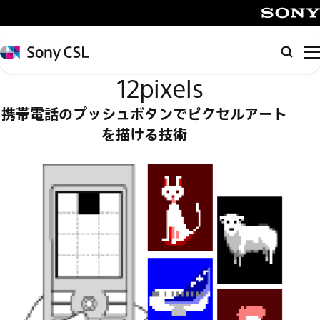
メ
イ
SONY
ン
Sony
検
コ
CSL
索
12pixels
ン
テ
携帯電話のプッシュボタンでピクセルアート
ン
を描ける技術
ツ
へ
ス
キ
ッ
プ