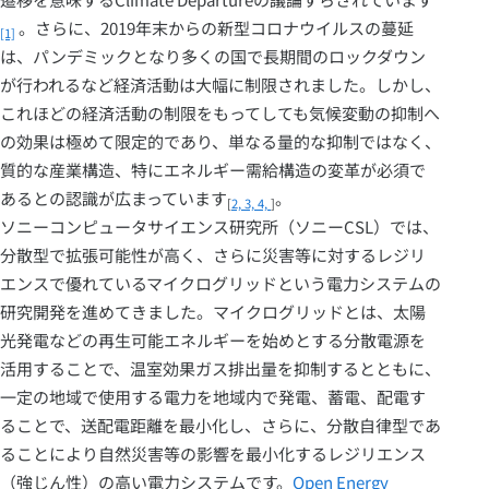
。さらに、2019年末からの新型コロナウイルスの蔓延
[1]
は、パンデミックとなり多くの国で長期間のロックダウン
が行われるなど経済活動は大幅に制限されました。しかし、
これほどの経済活動の制限をもってしても気候変動の抑制へ
の効果は極めて限定的であり、単なる量的な抑制ではなく、
質的な産業構造、特にエネルギー需給構造の変革が必須で
あるとの認識が広まっています
。
[
2,
3,
4,
]
ソニーコンピュータサイエンス研究所（ソニーCSL）では、
分散型で拡張可能性が高く、さらに災害等に対するレジリ
エンスで優れているマイクログリッドという電力システムの
研究開発を進めてきました。マイクログリッドとは、太陽
光発電などの再生可能エネルギーを始めとする分散電源を
活用することで、温室効果ガス排出量を抑制するとともに、
一定の地域で使用する電力を地域内で発電、蓄電、配電す
ることで、送配電距離を最小化し、さらに、分散自律型であ
ることにより自然災害等の影響を最小化するレジリエンス
（強じん性）の高い電力システムです。
Open Energy