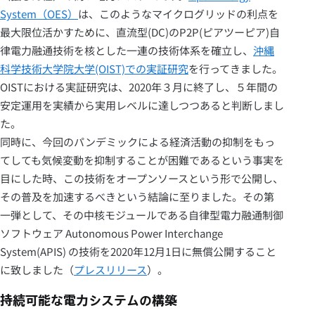
System（OES）
は、このようなマイクログリッドの利点を
最大限位活かすために、直流型(DC)のP2P(ピアツーピア)自
律電力融通技術を核とした一連の技術体系を確立し、
沖縄
科学技術大学院大学(OIST)での実証研究
を行ってきました。
OISTにおける実証研究は、2020年３月に終了し、５年間の
安定運用を実績から実用レベルに達しつつあると判断しまし
た。
同時に、今回のパンデミックによる経済活動の抑制をもっ
てしても気候変動を抑制することが困難であるという事実を
目にした時、この技術をオープンソースという形で公開し、
その普及を加速するべきという結論に至りました。その第
一弾として、その中核モジュールである自律型電力融通制御
ソフトウェア Autonomous Power Interchange
System(APIS) の技術を2020年12月1日に無償公開すること
に致しました（
プレスリリース
）。
持続可能な電力システムの構築