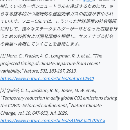
指しているカーボンニュートラルを達成するためには、さ
らなる抜本的かつ継続的な温室効果ガスの削減が求められ
ています。ソニーCSLでは、こういった地球規模の社会問題
に対して、様々なステークホルダーが一体となった取組を行
うための技術および開発環境を提供し、サステナブル社会
の発展へ貢献していくことを目指します。
[1] Mora, C., Frazier, A. G., Longman, R. J. et al., “The
projected timing of climate departure from recent
variability,” Nature, 502, 183-187, 2013.
https://www.nature.com/articles/nature12540
[2] Quéré, C. L., Jackson, R. B., Jones, M. W. et al.,
“Temporary reduction in daily global CO2 emissions during
the COVID-19 forced confinement,” Nature Climate
Change, vol. 10, 647-653, Jul. 2020.
https://www.nature.com/articles/s41558-020-0797-x