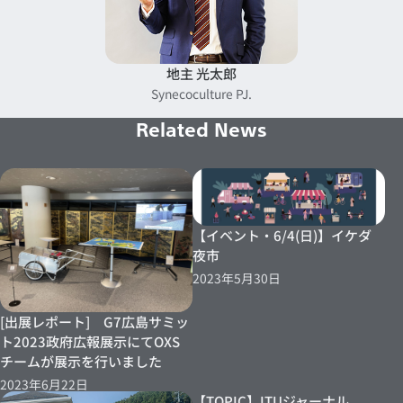
地主 光太郎
Synecoculture PJ.
Related News
【イベント・6/4(日)】イケダ
夜市
2023年5月30日
[出展レポート] G7広島サミッ
ト2023政府広報展示にてOXS
チームが展示を行いました
2023年6月22日
【TOPIC】ITUジャーナル