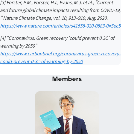
[3] Forster, P.M., Forster, H.I., Evans, M.J. et al., “Current
and future global climate impacts resulting from COVID-19,
” Nature Climate Change, vol. 10, 913–919, Aug. 2020.
https://www.nature.com/articles/s41558-020-0883-0#Sec5
[4] “Coronavirus: Green recovery ‘could prevent 0.3C’ of
warming by 2050”
https://www.carbonbrief.org/coronavirus-green-recovery-
could-prevent-0-3c-of-warming-by-2050
Members