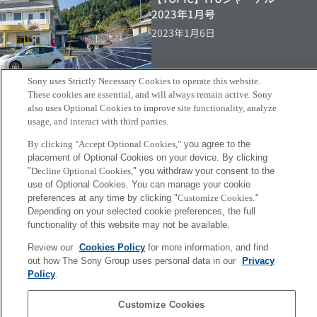
2023年1月号
2023年1月6日
Sony uses Strictly Necessary Cookies to operate this website.
These cookies are essential, and will always remain active. Sony
also uses Optional Cookies to improve site functionality, analyze
【TOPIC】オープンエネルギー
usage, and interact with third parties.
システム（OES）の取り組みが
ソニーグループのポータルサイ
By clicking "Accept Optional Cookies,"
you agree to the
placement of Optional Cookies on your device. By clicking
トに掲載
"
Decline Optional Cookies,
" you withdraw your consent to the
2023年4月5日
use of Optional Cookies. You can manage your cookie
preferences at any time by clicking "
Customize Cookies
."
Depending on your selected cookie preferences, the full
More
functionality of this website may not be available.
Review our
Cookies Policy
for more information, and find
Sony
out how The Sony Group uses personal data in our
Privacy
CSL
会社概要
アクセス
ご利用条件
プライバシーポリシー
Policy
.
Customize Cookies
Copyright ©1994–2026 Sony Computer Science Laboratories, Inc.,