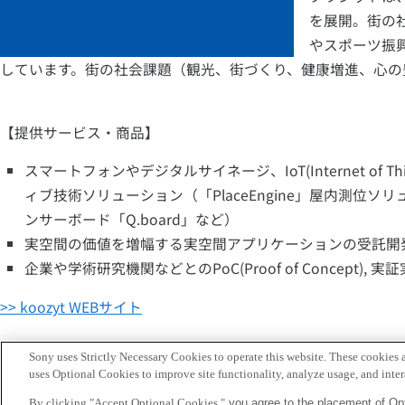
を展開。街の
やスポーツ振
しています。街の社会課題（観光、街づくり、健康増進、心の
【提供サービス・商品】
スマートフォンやデジタルサイネージ、IoT(Internet 
ィブ技術ソリューション（「PlaceEngine」屋内測
ンサーボード「Q.board」など）
実空間の価値を増幅する実空間アプリケーションの受託開
企業や学術研究機関などとのPoC(Proof of Concept),
>> koozyt WEBサイト
Sony uses Strictly Necessary Cookies to operate this website. These cookies a
uses Optional Cookies to improve site functionality, analyze usage, and intera
Sony
By clicking "Accept Optional Cookies,"
you agree to the placement of Opt