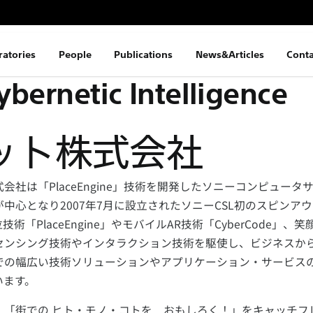
ratories
People
Publications
News&Articles
Conta
ybernetic Intelligence
ット株式会社
会社は「PlaceEngine」技術を開発したソニーコンピュータ
中心となり2007年7月に設立されたソニーCSL初のスピンア
術「PlaceEngine」やモバイルAR技術「CyberCode」、
センシング技術やインタラクション技術を駆使し、ビジネスか
での幅広い技術ソリューションやアプリケーション・サービス
います。
、「街での ヒト・モノ・コトを おもしろく！」をキャッチフ