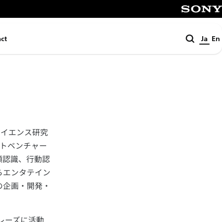
SONY
検
ct
Ja
En
索
サイエンス研究
ウトベンチャー
笑顔認識、行動認
らエンタテイン
の企画・開発・
レーズに活動