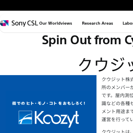
メ
イ
ン
Sony
Our Worldviews
Research Areas
Labo
コ
CSL
Spin Out from C
ン
テ
ン
クウジ
ツ
へ
ス
クウジット株式
キ
所のメンバーが
ッ
です。屋内測位技
プ
識などの各種
メント用途ま
運営を行って
クウジットは