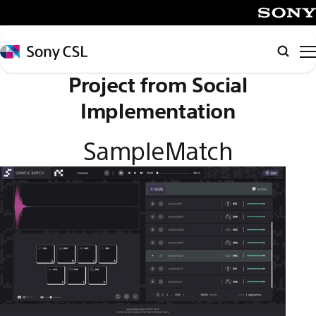
メ
イ
SONY
ン
Sony
検
コ
CSL
索
Project from Social
ン
テ
Implementation
ン
ツ
SampleMatch
へ
ス
キ
ッ
プ