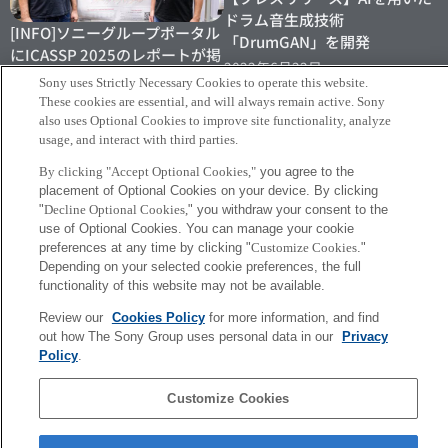
ドラム音生成技術
[INFO]ソニーグループポータル
「DrumGAN」を開発
にICASSP 2025のレポートが掲
2022年6月22日
載されました
Sony uses Strictly Necessary Cookies to operate this website.
2025年4月24日
These cookies are essential, and will always remain active. Sony
also uses Optional Cookies to improve site functionality, analyze
usage, and interact with third parties.
By clicking "Accept Optional Cookies,"
you agree to the
placement of Optional Cookies on your device. By clicking
"
Decline Optional Cookies,
" you withdraw your consent to the
use of Optional Cookies. You can manage your cookie
フランスの作曲家/編曲家Uele
preferences at any time by clicking "
Customize Cookies
."
LamoreがソニーCSLの作曲ア
Depending on your selected cookie preferences, the full
シストAIを使った楽曲をリリー
functionality of this website may not be available.
ス
Review our
Cookies Policy
for more information, and find
2021年4月1日
out how The Sony Group uses personal data in our
Privacy
Policy
.
Sony
CSL
Customize Cookies
会社概要
アクセス
ご利用条件
プライバシーポリシー