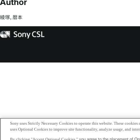
Author
綾塚, 暦本
Sony
CSL
Sony uses Strictly Necessary Cookies to operate this website. These cookies a
uses Optional Cookies to improve site functionality, analyze usage, and intera
By clicking "Accept Optional Cookies,"
you agree to the placement of Opt