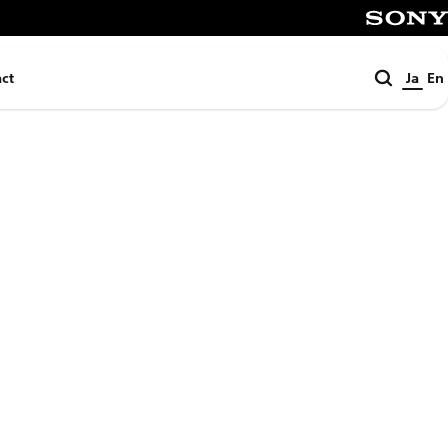
SONY
検
ct
Ja
En
索