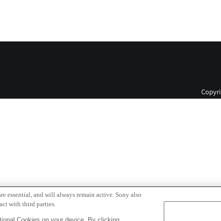
Copyri
re essential, and will always remain active. Sony also
ct with third parties.
ional Cookies on your device. By clicking