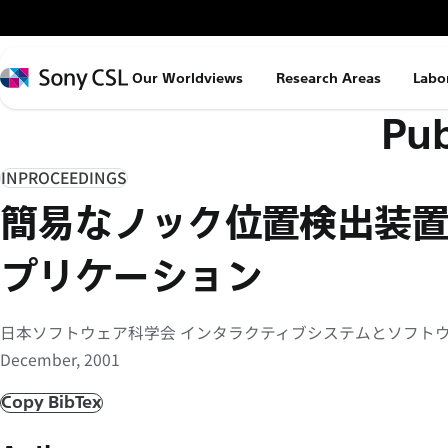
メ
イ
ン
Sony
Our Worldviews
Research Areas
Labo
コ
CSL
Pub
ン
テ
ン
INPROCEEDINGS
ツ
簡易なノック位置検出装
へ
ス
プリケーション
キ
ッ
日本ソフトウェア科学会 インタラクティブシステムとソフトウェ
プ
December, 2001
Copy BibTex