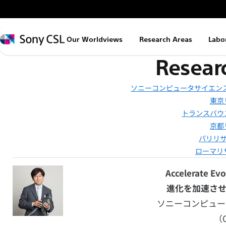
メ
イ
ン
Sony
Our Worldviews
Research Areas
Labo
コ
CSL
Resear
ン
テ
ン
ソニーコンピュータサイエンス
東京
ツ
トランスバウ
へ
京都
ス
パリリサ
キ
ローマリサ
ッ
プ
Accelerate Evo
進化を加速さ
ソニーコンピュー
（C