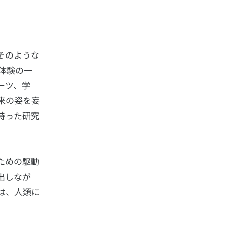
そのような
体験の一
ーツ、学
来の姿を妄
持った研究
ための駆動
出しなが
は、人類に