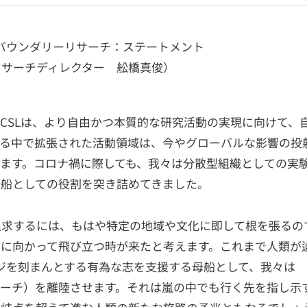
バウンダリーリサーチ：ステートメント
リサーチディレクター 舩橋真俊）
CSLは、より自由かつ本質的な研究活動の実現に向けて、
ける中で拡張された活動領域は、今やグローバルな影響の投
ます。コロナ禍に際しても、我々は分散型組織としての実
母船としての役割を突き詰めてきました。
追求するには、もはや特定の地域や文化に即して根を張るの
に向かって飛び立つ時が来たと考えます。これまで人類が
ジを刻まんとする有為な志を支援する母船として、我々は
ウンダリーリサーチ）を離陸させます。それは嵐の中でも行く先を指し