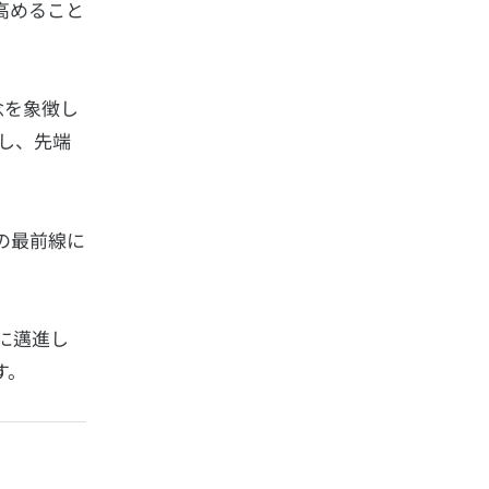
高めること
念を象徴し
重し、先端
の最前線に
に邁進し
す。