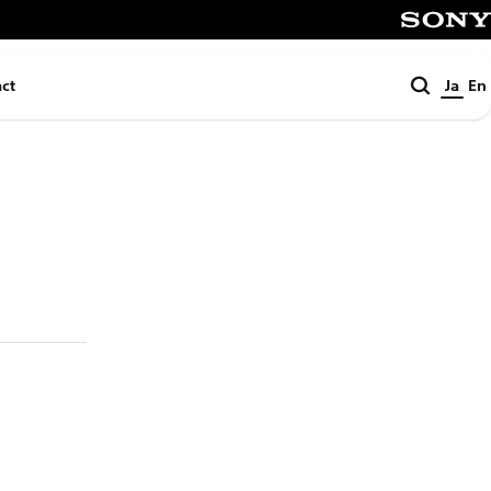
SONY
検
ct
Ja
En
索