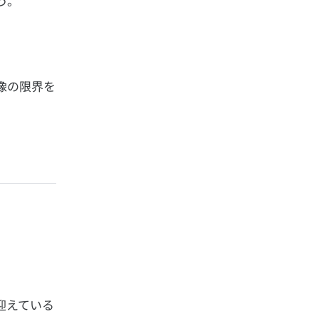
う。
。
像の限界を
迎えている