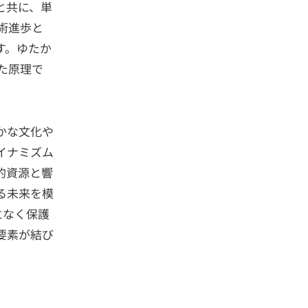
と共に、単
術進歩と
す。ゆたか
た原理で
かな文化や
イナミズム
的資源と響
る未来を模
となく保護
要素が結び