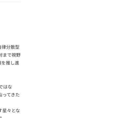
自律分散型
射まで視野
験を推し進
ではな
辿ってきた
示す星々とな