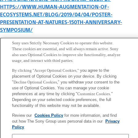
HTTPS://WWW.HUMAN-AUGMENTATION-OF-
ECOSYSTEMS.NET/BLOG/2019/04/04/POSTER-
PRESENTATION-AT-NATURES-150TH-ANNIVERSARY-
SYMPOSIUM/
[6] Ohta, K., Suzuki, G., Miyazawa, K., Funabashi, M.
Sony uses Strictly Necessary Cookies to operate this website.
“Open systems navigation based on system-level
These cookies are essential, and will always remain active. Sony
also uses Optional Cookies to improve site functionality, analyze
difference analysis – Case studies with urban
usage, and interact with third parties.
augmented ecosystems,” Measurement: Sensors,
By clicking "Accept Optional Cookies,"
you agree to the
2022, 100401, ISSN 2665-9174,
placement of Optional Cookies on your device. By clicking
HTTPS://DOI.ORG/10.1016/J.MEASEN.2022.100401
.
"
Decline Optional Cookies,
" you withdraw your consent to the
use of Optional Cookies. You can manage your cookie
preferences at any time by clicking "
Customize Cookies
."
Depending on your selected cookie preferences, the full
Sony
functionality of this website may not be available.
CSL
会社概要
アクセス
ご利用条件
プライバシーポリシー
Review our
Cookies Policy
for more information, and find
out how The Sony Group uses personal data in our
Privacy
Policy
.
Copyright ©1994–2026 Sony Computer Science Laboratories, Inc.,
Tokyo, Japan