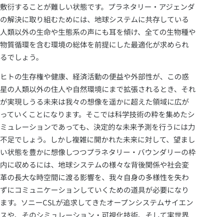
敷衍することが難しい状態です。プラネタリー・アジェンダ
の解決に取り組むためには、地球システムに共存している
人類以外の生命や生態系の声にも耳を傾け、全ての生物種や
物質循環を含む環境の総体を前提にした最適化が求められ
るでしょう。
ヒトの生存権や健康、経済活動の便益や外部性が、この惑
星の人類以外の住人や自然環境にまで拡張されるとき、それ
が実現しうる未来は我々の想像を遥かに超えた領域に広が
っていくことになります。そこでは科学技術の粋を集めたシ
ミュレーションであっても、決定的な未来予測を行うには力
不足でしょう。しかし複雑に開かれた未来に対して、望まし
い状態を豊かに想像しつつプラネタリー・バウンダリーの枠
内に収めるには、地球システムの様々な背後関係や社会変
革の長大な時空間に渡る影響を、我々自身の多様性を失わ
ずにコミュニケーションしていくための道具が必要になり
ます。ソニーCSLが追求してきたオープンシステムサイエン
スや、そのシミュレーション・可視化技術、そして実世界