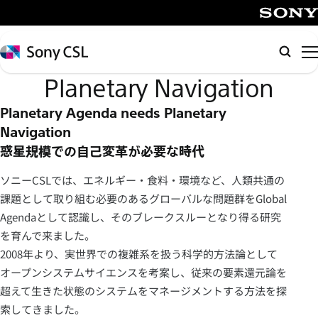
メ
イ
SONY
ン
Sony
検
コ
CSL
索
Planetary Navigation
ン
テ
Planetary Agenda needs Planetary
ン
Navigation
ツ
惑星規模での自己変革が必要な時代
へ
ス
ソニーCSLでは、エネルギー・食料・環境など、人類共通の
キ
課題として取り組む必要のあるグローバルな問題群をGlobal
ッ
Agendaとして認識し、そのブレークスルーとなり得る研究
プ
を育んで来ました。
2008年より、実世界での複雑系を扱う科学的方法論として
オープンシステムサイエンスを考案し、従来の要素還元論を
超えて生きた状態のシステムをマネージメントする方法を探
索してきました。