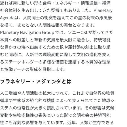
返れば常に新しい形の食料・エネルギー・情報通信・経済
社会体制を生み出してきた契機でもありました。Planetary
Agendaは、人間同士の衝突を超えてこの星の将来の原風景
を描く、またとない人間性拡張の舞台となります。
Planetary Navigation Group では、ソニーCSLが培ってきた
本質への眼差しと革新の気風を最大限に融合し、持続可能
な豊かさの海へ出航するための帆や羅針盤の創出に取り組
むと同時に、人新世の環境変動に際して文明の進化を支え
るステークホルダーの多様な価値を連結する本質的な理念
と協働アーチの形成を目指します。
プラネタリー・アジェンダとは
人口増加や人間活動の拡大につれて、これまで自然界の物質
循環や生態系の統合的な機能によって支えられてきた地球シ
ステムの恒常性が大きく撹乱されています。その影響は気候
変動や生物多様性の喪失といった形で文明社会の持続可能
性にも深刻な影響を与えています。近年、人類が生存できる