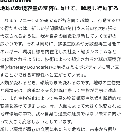
Boundaries
地球の環境容量の変容に向けて、越境し行動する
これまでソニーCSLの研究者が各方面で越境し、行動する中
で得たものは、新しい学問領域の創出や人間の能力拡張に
代表されるように、我々自身の認識を刷新していく領野の
広がりです。それは同時に、拡張生態系や分散型再生可能エ
ネルギー、環境目標を内在化した社会・経済システムなど
に代表されるように、技術によって規定される地球の環境容
量(Planetary Boundaries)の前提さえもポジティブに問い直
すことができる可能性へと広がっています。
人類が変わるとき、環境もまた変わるのです。地球の生物史
と環境史は、度重なる天変地異に際して生物が見事に適応
し、また生物進化によって惑星の物質循環や気候も断続的な
変遷を遂げてきました。今、人類によって大きく改変された
地球環境の中で、我々自身も過去の延長ではない未来に向か
って大きく変容しようとしています。
新しい環境が既存の文明にもたらす危機は、未来から振り