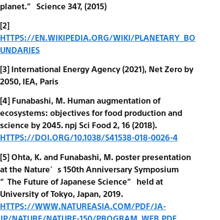
planet.” Science 347, (2015)
[2]
HTTPS://EN.WIKIPEDIA.ORG/WIKI/PLANETARY_BO
UNDARIES
[3] International Energy Agency (2021), Net Zero by
2050, IEA, Paris
[4] Funabashi, M. Human augmentation of
ecosystems: objectives for food production and
science by 2045. npj Sci Food 2, 16 (2018).
HTTPS://DOI.ORG/10.1038/S41538-018-0026-4
[5] Ohta, K. and Funabashi, M. poster presentation
at the Nature’s 150th Anniversary Symposium
“The Future of Japanese Science” held at
University of Tokyo, Japan, 2019.
HTTPS://WWW.NATUREASIA.COM/PDF/JA-
JP/NATURE/NATURE-150/PROGRAM_WEB.PDF