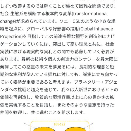
しずつ改善するのでは解くことが極めて困難な問題であり、
社会-生態系を横断する根本的な変革(transformational
change)が求められています。ソニーCSLのような小さな組
織を起点に、グローバルな好影響の投射(Global Influence
Projection)を目指してこの前途多難な領野を創造的にナビ
ゲーションしていくには、突出して高い理念と共に、社会
実装における現実的な実利との間でも葛藤していく必要が
あります。最新の技術や個人の創造力のシナジーを最大限に
発揮してこの惑星の未来を夢見るには、長期的な理念と短
期的な実利が孕んでいる捩れに対しても、誠実に立ち向かっ
ていく姿勢が重要であると考えます。プラネタリー・アジェ
ンダへの挑戦と超克を通じて、我々は人新世におけるヒトの
価値を再創造し、物質的な環境容量以上に心の豊かさの拡
張を実現することを目指し、またそのような意志を持った
仲間を歓迎し、共に進むことを希求します。