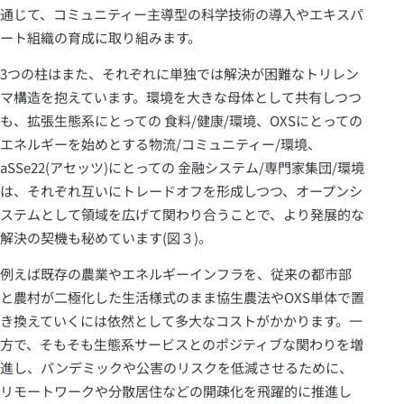
通じて、コミュニティー主導型の科学技術の導入やエキスパ
ート組織の育成に取り組みます。
3つの柱はまた、それぞれに単独では解決が困難なトリレン
マ構造を抱えています。環境を大きな母体として共有しつつ
も、拡張生態系にとっての 食料/健康/環境、OXSにとっての
エネルギーを始めとする物流/コミュニティー/環境、
aSSe22(アセッツ)にとっての 金融システム/専門家集団/環境
は、それぞれ互いにトレードオフを形成しつつ、オープンシ
ステムとして領域を広げて関わり合うことで、より発展的な
解決の契機も秘めています(図３)。
例えば既存の農業やエネルギーインフラを、従来の都市部
と農村が二極化した生活様式のまま協生農法やOXS単体で置
き換えていくには依然として多大なコストがかかります。一
方で、そもそも生態系サービスとのポジティブな関わりを増
進し、パンデミックや公害のリスクを低減させるために、
リモートワークや分散居住などの開疎化を飛躍的に推進し