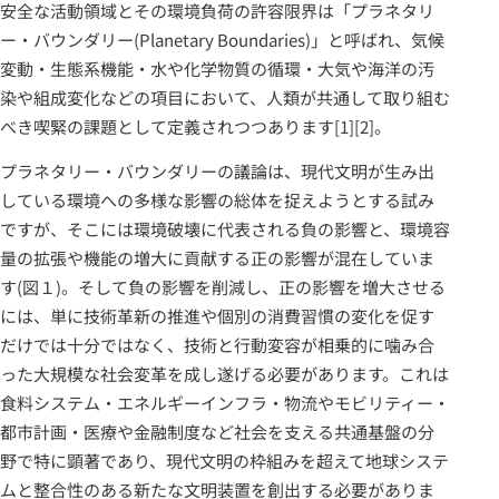
安全な活動領域とその環境負荷の許容限界は「プラネタリ
ー・バウンダリー(Planetary Boundaries)」と呼ばれ、気候
変動・生態系機能・水や化学物質の循環・大気や海洋の汚
染や組成変化などの項目において、人類が共通して取り組む
べき喫緊の課題として定義されつつあります[1][2]。
プラネタリー・バウンダリーの議論は、現代文明が生み出
している環境への多様な影響の総体を捉えようとする試み
ですが、そこには環境破壊に代表される負の影響と、環境容
量の拡張や機能の増大に貢献する正の影響が混在していま
す(図１)。そして負の影響を削減し、正の影響を増大させる
には、単に技術革新の推進や個別の消費習慣の変化を促す
だけでは十分ではなく、技術と行動変容が相乗的に噛み合
った大規模な社会変革を成し遂げる必要があります。これは
食料システム・エネルギーインフラ・物流やモビリティー・
都市計画・医療や金融制度など社会を支える共通基盤の分
野で特に顕著であり、現代文明の枠組みを超えて地球システ
ムと整合性のある新たな文明装置を創出する必要がありま