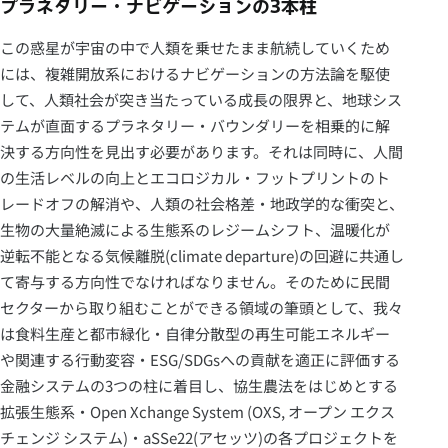
プラネタリー・ナビゲーションの
3
本柱
この惑星が宇宙の中で人類を乗せたまま航続していくため
には、複雑開放系におけるナビゲーションの方法論を駆使
して、人類社会が突き当たっている成長の限界と、地球シス
テムが直面するプラネタリー・バウンダリーを相乗的に解
決する方向性を見出す必要があります。それは同時に、人間
の生活レベルの向上とエコロジカル・フットプリントのト
レードオフの解消や、人類の社会格差・地政学的な衝突と、
生物の大量絶滅による生態系のレジームシフト、温暖化が
逆転不能となる気候離脱(climate departure)の回避に共通し
て寄与する方向性でなければなりません。そのために民間
セクターから取り組むことができる領域の筆頭として、我々
は食料生産と都市緑化・自律分散型の再生可能エネルギー
や関連する行動変容・ESG/SDGsへの貢献を適正に評価する
金融システムの3つの柱に着目し、協生農法をはじめとする
拡張生態系・Open Xchange System (OXS, オープン エクス
チェンジ システム)・aSSe22(アセッツ)の各プロジェクトを