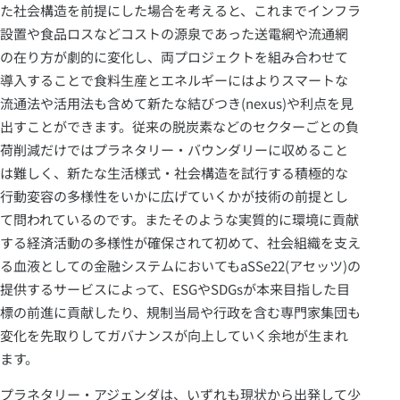
た社会構造を前提にした場合を考えると、これまでインフラ
設置や食品ロスなどコストの源泉であった送電網や流通網
の在り方が劇的に変化し、両プロジェクトを組み合わせて
導入することで食料生産とエネルギーにはよりスマートな
流通法や活用法も含めて新たな結びつき(nexus)や利点を見
出すことができます。従来の脱炭素などのセクターごとの負
荷削減だけではプラネタリー・バウンダリーに収めること
は難しく、新たな生活様式・社会構造を試行する積極的な
行動変容の多様性をいかに広げていくかが技術の前提とし
て問われているのです。またそのような実質的に環境に貢献
する経済活動の多様性が確保されて初めて、社会組織を支え
る血液としての金融システムにおいてもaSSe22(アセッツ)の
提供するサービスによって、ESGやSDGsが本来目指した目
標の前進に貢献したり、規制当局や行政を含む専門家集団も
変化を先取りしてガバナンスが向上していく余地が生まれ
ます。
プラネタリー・アジェンダは、いずれも現状から出発して少