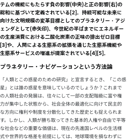
テムの機能にもたらす負の影響(中央)と正の影響(右)の
総和に基づいて定義されている[2]。持続可能な未来に
向けた文明規模の変革目標としてのプラネタリー・アジ
ェンダとして(赤矢印)、今世紀の半ばまでにエネルギー
の生産消費における二酸化炭素の正味の排出ゼロ目標
[3]や、人間による生態系の拡張を通じた生態系機能や
生態系サービスの増進が提案されている[4][5]。
プラネタリー・ナビゲーションという方法論
「人類とこの惑星のための研究」と宣言するとき、「この惑
星」とは誰の惑星を意味しているのでしょうか？これまで
の人類社会の発展は、往々にして一部の支配階級に富や権
力が集中した状態から、社会全体の最適化に向けて民主的
な方向に権利や制度を分散化してきた歴史とも捉えられま
す。しかし、人類が勝ち取ってきた基本的人権や自由で平等
な社会などの重要な価値は、現在の先進国レベルの生活様
式や世界的な格差を前提にしては、地球環境を損なわずに