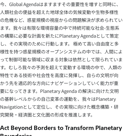
今、Global Agendaはますますその重要性を増すと同時に、
人類社会の便益を超えた地球全体の気候変動や生物多様性
の危機など、惑星規模の視座からの問題解決が求められてい
ます。我々は有限な環境容量の中で持続可能な社会-生態系
の構築に必要な計画を新たにPlanetary Agendaとして策定
し、その実現のために行動します。 極めて高い自由度と多
様性を持つ惑星規模のオープンシステムの中では、人間によ
って制御可能な領域に収まる対象は依然として限られていま
す。むしろ我々の予測を超えて変動する環境の中で、人類の
特性である技術や社会性を高度に発揮し、自らの文明が向
かう先を適応的な方向にナビゲーションしていく能力が重
要になってきます。Planetary Agenda の解決に向けた文明
の基幹レベルからの自己変革の運動を、我々はPlanetary
Navigationとして定位し、その実現に向けた概念構築・研
究開発・経済圏と文化圏の形成を推進します。
Act Beyond Borders to Transform Planetary